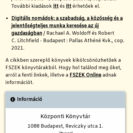
További kiadások
itt
és
itt
érhetőek el.
Digitális nomádok: a szabadság, a közösség és a
jelentőségteljes munka keresése az új
gazdaságban
/ Rachael A. Woldoff és Robert
C. Litchfield - Budapest : Pallas Athéné Kvk., cop.
2021.
A cikkben szereplő könyvek kikölcsönözhetőek a
FSZEK könyvtárakból. Hogy hol találod meg őket,
arról a fenti linkek, illetve a
FSZEK Online
adnak
információt.
Információ
Központi Könyvtár
1088 Budapest, Reviczky utca 1.