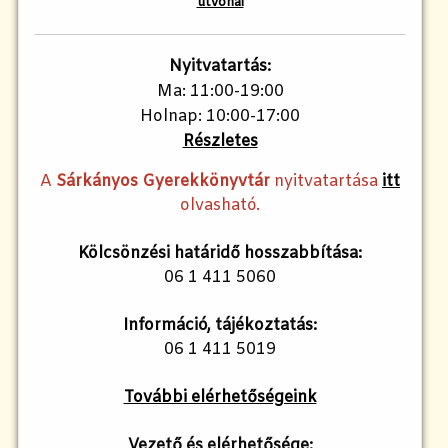
útvonal
Nyitvatartás:
Ma: 11:00-19:00
Holnap: 10:00-17:00
Részletes
A
Sárkányos Gyerekkönyvtár
nyitvatartása
itt
olvasható.
Kölcsönzési határidő hosszabbítása:
06 1 411 5060
Információ, tájékoztatás:
06 1 411 5019
További elérhetőségeink
Vezető és elérhetősége
: