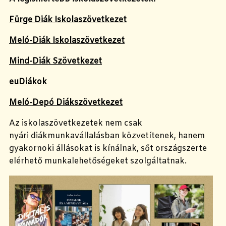
Fürge Diák Iskolaszövetkezet
Meló-Diák Iskolaszövetkezet
Mind-Diák Szövetkezet
euDiákok
Meló-Depó Diákszövetkezet
Az iskolaszövetkezetek nem csak
nyári diákmunkavállalásban közvetítenek, hanem
gyakornoki állásokat is kínálnak, sőt országszerte
elérhető munkalehetőségeket szolgáltatnak.