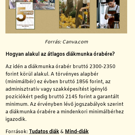
Forrás: Canva.com
Hogyan alakul az átlagos diákmunka órabére?
Az idén a diákmunka órabér bruttó 2300-2350
forint körül alakul
. A törvényes alapbér
(minimálbér) ez évben
bruttó 1856 forint
,
az
adminisztratív vagy szakképesítést igénylő
pozíciókért pedig
bruttó 2145 forint
a garantált
minimum. A
z érvényben lévő jogszabályok szerint
a diákmunka órabére a mindenkori minimálbérhez
igazodik.
Források:
Tudatos diák
&
Mind-diák