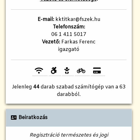
E-mail:
kktitkar@fszek.hu
Telefonszám:
06 1 411 5017
Vezető:
Farkas Ferenc
igazgató
Jelenleg
44
darab szabad számítógép van a 63
darabból.
Beiratkozás
Regisztráció természetes és jogi