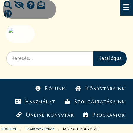
Rólunk
Könyvtáraink
Használat
Szolgáltatásaink
Online könyvtár
Programok
FŐOLDAL
TAGKÖNYVTÁRAK
JELENLEGI OLDAL:
KÖZPONTI KÖNYVTÁR