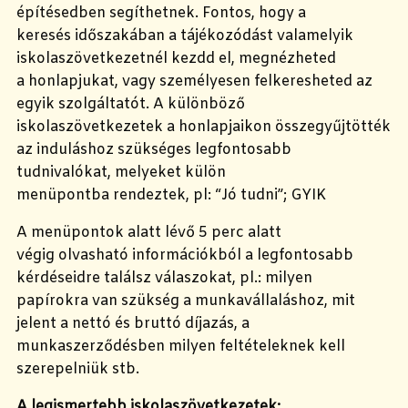
építésedben segíthetnek.
Fontos, hogy a
keresés időszakában a tájékozódást valamelyik
iskolaszövetkezetnél kezdd el, megnézheted
a honlapjukat, vagy személyesen felkeresheted az
egyik szolgáltatót. A különböző
iskolaszövetkezetek a honlapjaikon összegyűjtötték
az induláshoz szükséges legfontosabb
tudnivalókat, melyeket külön
menüpontba rendeztek, pl: “Jó tudni”; GYIK
A menüpontok alatt lévő 5 perc alatt
végig olvasható információkból a legfontosabb
kérdéseidre találsz válaszokat, pl.: milyen
papírokra van szükség a munkavállaláshoz, mit
jelent a nettó és bruttó díjazás, a
munkaszerződésben milyen feltételeknek kell
szerepelniük stb.
A legismertebb iskolaszövetkezetek: