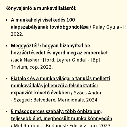
Könyvajánló a munkavállalásról:
A munkahelyi viselkedés 100
alapszabályának továbbgondolása
/ Pulay Gyula - 
2022.
Meggyőztél! : hogyan bizonyítsd be
hozzáértésedet és nyerd meg az embereket
/Jack Nasher ; [ford. Leyrer Ginda] - [Bp]:
Trivium, cop. 2022.
Fiatalok és a munka világa: a tanulás melletti
munkavállalás jellemzői a felsőoktatási
expanziót követő években
/ Szőcs Andor.
- Szeged : Belvedere, Meridionale, 2024.
5 másodperces szabály: több önbizalom,
teljesebb élet, megbecsült munka könnyedén
/ Mel Robbins - Budapest: Édesvíz, cop. 2023.