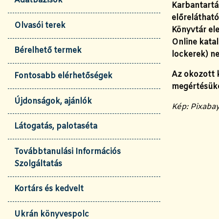
Adatbázisok
Karbantartá
előrelátható
Olvasói terek
Könyvtár ele
Online kata
Bérelhető termek
lockerek) n
Az okozott 
Fontosabb elérhetőségek
megértésüke
Újdonságok, ajánlók
Kép: Pixaba
Látogatás, palotaséta
Továbbtanulási Információs
Szolgáltatás
Kortárs és kedvelt
Ukrán könyvespolc