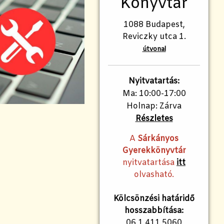
Könyvtár
1088 Budapest,
Reviczky utca 1.
útvonal
Nyitvatartás:
Ma: 10:00-17:00
Holnap: Zárva
Részletes
A
Sárkányos
Gyerekkönyvtár
nyitvatartása
itt
olvasható.
Kölcsönzési határidő
hosszabbítása:
06 1 411 5060