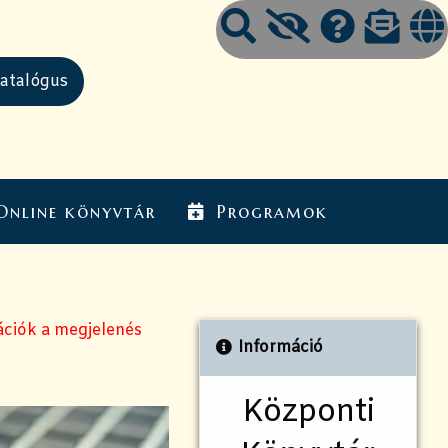
Online könyvtár
Programok
ációk a megjelenés
Információ
Központi