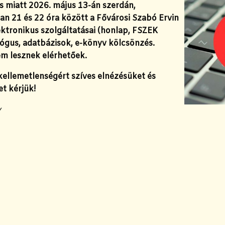
s miatt 2026. május 13-án szerdán,
an 21 és 22 óra között a Fővárosi Szabó Ervin
ktronikus szolgáltatásai (honlap, FSZEK
lógus, adatbázisok, e-könyv kölcsönzés.
em lesznek elérhetőek.
kellemetlenségért szíves elnézésüket és
t kérjük!
y