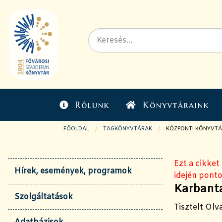
Rólunk
Könyvtáraink
FŐOLDAL
TAGKÖNYVTÁRAK
JELENLEGI OLDAL:
KÖZPONTI KÖNYVTÁ
Ezt a cikket
Hírek, események, programok
idején ponto
Karbant
Szolgáltatások
Tisztelt Olv