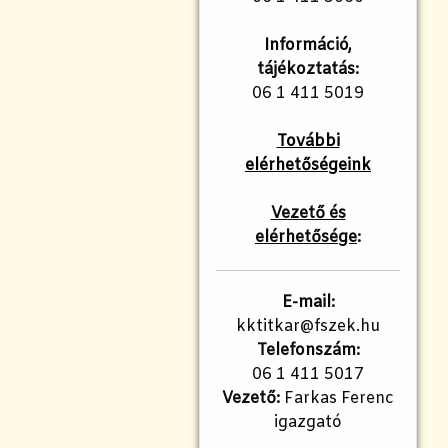
Információ,
tájékoztatás:
06 1 411 5019
További
elérhetőségeink
Vezető és
elérhetősége
:
E-mail:
kktitkar@fszek.hu
Telefonszám:
06 1 411 5017
Vezető:
Farkas Ferenc
igazgató