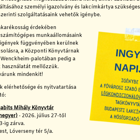
váltásához személyi igazolvány és lakcímkártya szükséges
zerinti szolgáltatásaink vehetők igénybe.
akarékosság érdekében
 számítógépes munkaállomásaink
i igények függvényében kerülnek
solásra, a Központi Könyvtárnak
 Wenckheim-palotában pedig a
k használatát mellőzzük.
várunk mindenkit!
k elérhetősége és nyitvatartása
tó:
abits Mihály Könyvtár
megyer)
- 2026. július 27-től
-ig zárva.
st, Lóverseny tér 5/a.