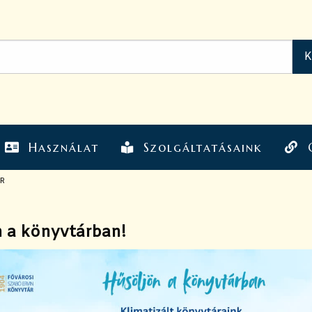
Használat
Szolgáltatásaink
R
 a könyvtárban!