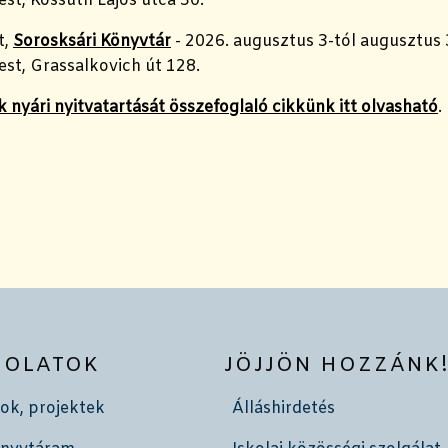
st, Kossuth Lajos utca 30.
t,
Sorosksári Könyvtár
- 2026. augusztus 3-tól augusztus 
st, Grassalkovich út 128.
 nyári nyitvatartását összefoglaló cikkünk itt olvasható
.
SOLATOK
JÖJJÖN HOZZÁNK
ok, projektek
Álláshirdetés