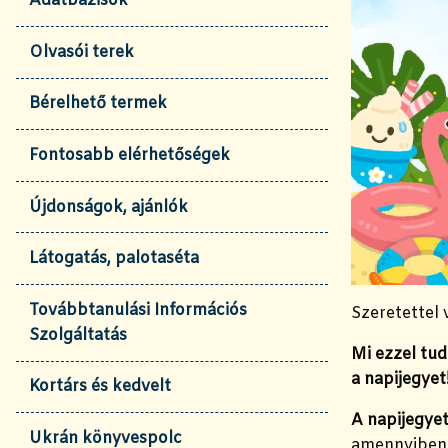
Adatbázisok
Olvasói terek
Bérelhető termek
Fontosabb elérhetőségek
Újdonságok, ajánlók
Látogatás, palotaséta
Továbbtanulási Információs
Szeretettel 
Szolgáltatás
Mi ezzel tud
a napijegyet
Kortárs és kedvelt
A napijegyet
Ukrán könyvespolc
amennyiben 