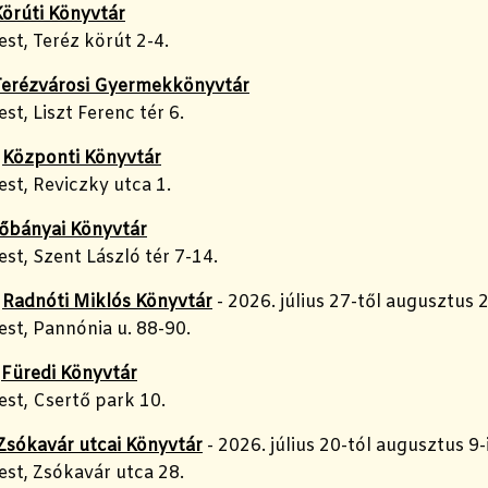
Körúti Könyvtár
st, Teréz körút 2-4.
Terézvárosi Gyermekkönyvtár
t, Liszt Ferenc tér 6.
,
Központi Könyvtár
st, Reviczky utca 1.
őbányai Könyvtár
t, Szent László tér 7-14.
,
Radnóti Miklós Könyvtár
- 2026. július 27-től augusztus 2
st, Pannónia u. 88-90.
,
Füredi Könyvtár
st, Csertő park 10.
Zsókavár utcai Könyvtár
- 2026. július 20-tól augusztus 9-
st, Zsókavár utca 28.