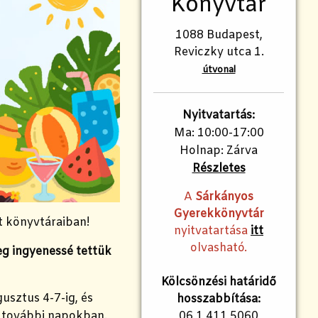
Könyvtár
1088 Budapest,
Reviczky utca 1.
útvonal
Nyitvatartás:
Ma: 10:00-17:00
Holnap: Zárva
Részletes
A
Sárkányos
Gyerekkönyvtár
t könyvtáraiban!
nyitvatartása
itt
olvasható.
eg ingyenessé tettük
Kölcsönzési határidő
usztus 4-7-ig, és
hosszabbítása:
 további napokban.
06 1 411 5060