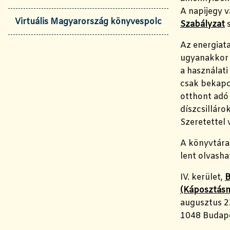
A napijegy 
Virtuális Magyarország könyvespolc
Szabályzat
s
Az energiat
ugyanakkor
a használat
csak bekapc
otthont adó
díszcsilláro
Szeretettel 
A könyvtára
lent olvasha
IV. kerület,
B
(Káposztás
augusztus 23
1048 Budape