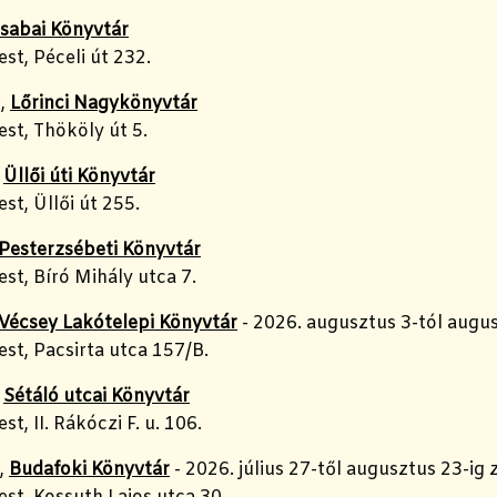
sabai Könyvtár
t, Péceli út 232.
t,
Lőrinci Nagykönyvtár
st, Thököly út 5.
,
Üllői úti Könyvtár
t, Üllői út 255.
Pesterzsébeti Könyvtár
t, Bíró Mihály utca 7.
Vécsey Lakótelepi Könyvtár
- 2026. augusztus 3-tól augus
st, Pacsirta utca 157/B.
,
Sétáló utcai Könyvtár
t, II. Rákóczi F. u. 106.
t,
Budafoki Könyvtár
- 2026. július 27-től augusztus 23-ig 