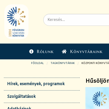
Rólunk
Könyvtáraink
FŐOLDAL
TAGKÖNYVTÁRAK
JELENLEGI OLDAL:
KÖZPONTI KÖNYVTÁ
Hűsöljön
Hírek, események, programok
Szolgáltatások