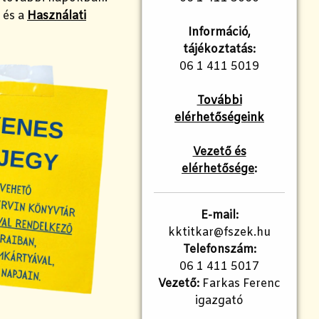
 és a
Használati
Információ,
tájékoztatás:
06 1 411 5019
További
elérhetőségeink
Vezető és
elérhetősége
:
E-mail:
kktitkar@fszek.hu
Telefonszám:
06 1 411 5017
Vezető:
Farkas Ferenc
igazgató