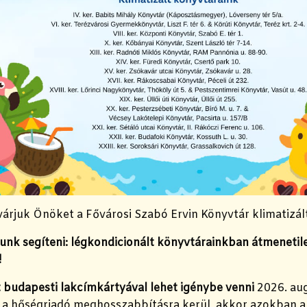
várjuk Önöket a Fővárosi Szabó Ervin Könyvtár klimatizál
unk segíteni: légkondicionált könyvtárainkban átmenetil
!
 budapesti lakcímkártyával lehet igénybe venni
2026. aug
a hőségriadó meghosszabbításra kerül, akkor azokban a