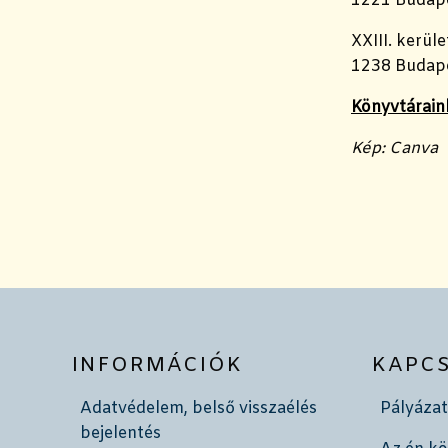
1221 Budape
XXIII. kerüle
1238 Budape
Könyvtáraink
Kép: Canva
INFORMÁCIÓK
KAPC
Adatvédelem, belső visszaélés
Pályázat
bejelentés