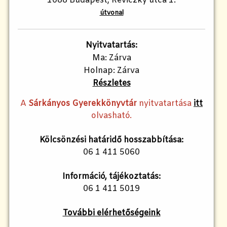
1088 Budapest, Reviczky utca 1.
útvonal
Nyitvatartás:
Ma: Zárva
Holnap: Zárva
Részletes
A
Sárkányos Gyerekkönyvtár
nyitvatartása
itt
olvasható.
Kölcsönzési határidő hosszabbítása:
06 1 411 5060
Információ, tájékoztatás:
06 1 411 5019
További elérhetőségeink