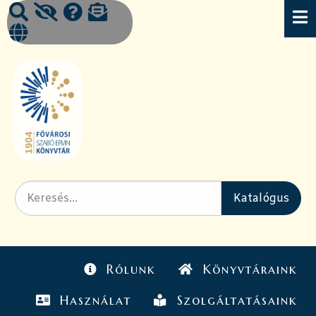
Rólunk
Könyvtáraink
Használat
Szolgáltatásaink