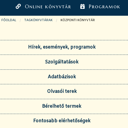
Online könyvtár
Programok
FŐOLDAL
TAGKÖNYVTÁRAK
JELENLEGI OLDAL:
KÖZPONTI KÖNYVTÁR
Hírek, események, programok
Szolgáltatások
Adatbázisok
Olvasói terek
Bérelhető termek
Fontosabb elérhetőségek