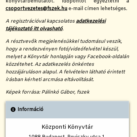
könyvtárbemutatót. Időpontot egyeztetni a
csoportvezetes@fszek.hu
e-mail címen lehetséges.
A regisztrációval kapcsolatos
adatkezelési
tájékoztató itt olvasható
.
A résztvevők megjelenésükkel tudomásul veszik,
hogy a rendezvényen fotó/videófelvétel készül,
melyet a Könyvtár honlapján vagy Facebook-oldalán
közzétehet. Az adatkezelés önkéntes
hozzájáruláson alapul. A felvételen látható érintett
írásban kérheti arcmása eltávolítását.
Képek forrása: Pálinkó Gábor, fszek
Információ
Központi Könyvtár