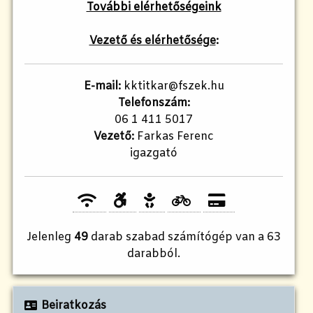
További elérhetőségeink
Vezető és elérhetősége
:
E-mail:
kktitkar@fszek.hu
Telefonszám:
06 1 411 5017
Vezető:
Farkas Ferenc
igazgató
Jelenleg
49
darab szabad számítógép van a 63
darabból.
Beiratkozás