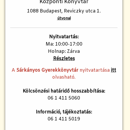
Központi Könyvtár
1088 Budapest, Reviczky utca 1.
útvonal
Nyitvatartás:
Ma: 10:00-17:00
Holnap: Zárva
Részletes
A
Sárkányos Gyerekkönyvtár
nyitvatartása
itt
olvasható.
Kölcsönzési határidő hosszabbítása:
06 1 411 5060
Információ, tájékoztatás:
06 1 411 5019