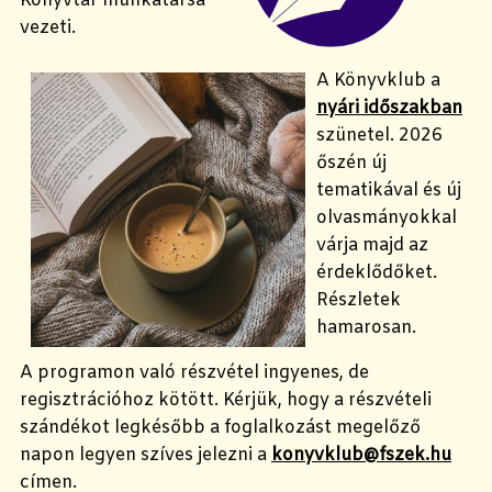
Könyvtár munkatársa
vezeti.
A Könyvklub a
nyári időszakban
szünetel. 2026
őszén új
tematikával és új
olvasmányokkal
várja majd az
érdeklődőket.
Részletek
hamarosan.
A programon való részvétel ingyenes, de
regisztrációhoz kötött. Kérjük, hogy a részvételi
szándékot legkésőbb a foglalkozást megelőző
napon legyen szíves jelezni a
konyvklub@fszek.hu
címen.