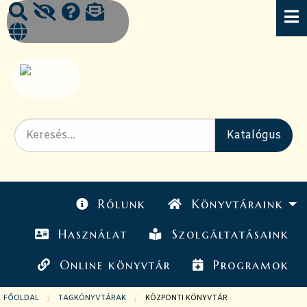
Rólunk
Könyvtáraink
Használat
Szolgáltatásaink
Online könyvtár
Programok
FŐOLDAL
TAGKÖNYVTÁRAK
JELENLEGI OLDAL:
KÖZPONTI KÖNYVTÁR