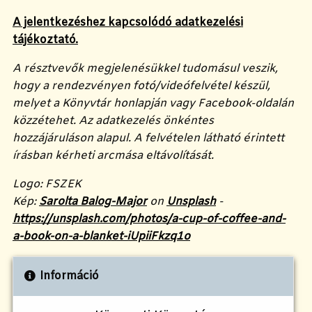
A jelentkezéshez kapcsolódó adatkezelési
tájékoztató.
A résztvevők megjelenésükkel tudomásul veszik,
hogy a rendezvényen fotó/videófelvétel készül,
melyet a Könyvtár honlapján vagy Facebook-oldalán
közzétehet. Az adatkezelés önkéntes
hozzájáruláson alapul. A felvételen látható érintett
írásban kérheti arcmása eltávolítását.
Logo: FSZEK
Kép:
Sarolta Balog-Major
on
Unsplash
-
https://unsplash.com/photos/a-cup-of-coffee-and-
a-book-on-a-blanket-iUpiiFkzq1o
Információ