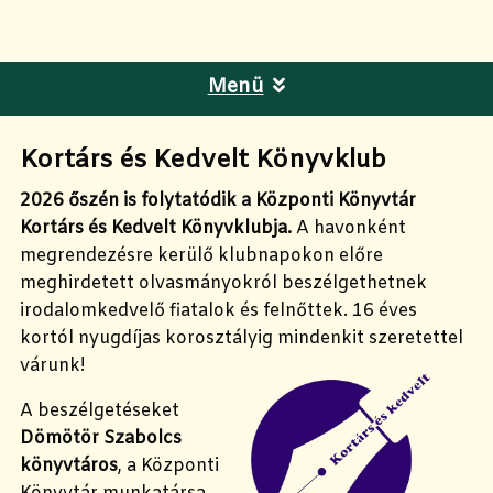
Menü
Kortárs és Kedvelt Könyvklub
2026 őszén is folytatódik a Központi Könyvtár
Kortárs és Kedvelt Könyvklubja.
A havonként
megrendezésre kerülő klubnapokon előre
meghirdetett olvasmányokról beszélgethetnek
irodalomkedvelő fiatalok és felnőttek. 16 éves
kortól nyugdíjas korosztályig mindenkit szeretettel
várunk!
A beszélgetéseket
Dömötör Szabolcs
könyvtáros
, a Központi