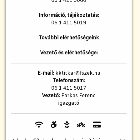
06 1 411 5060
Információ, tájékoztatás:
06 1 411 5019
További elérhetőségeink
Vezető és elérhetősége
:
E-mail:
kktitkar@fszek.hu
Telefonszám:
06 1 411 5017
Vezető:
Farkas Ferenc
igazgató