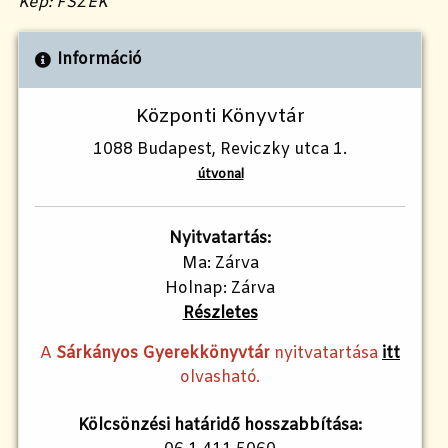
Kép: FSZEK
Információ
Központi Könyvtár
1088 Budapest, Reviczky utca 1.
útvonal
Nyitvatartás:
Ma: Zárva
Holnap: Zárva
Részletes
A
Sárkányos Gyerekkönyvtár
nyitvatartása
itt
olvasható.
Kölcsönzési határidő hosszabbítása: