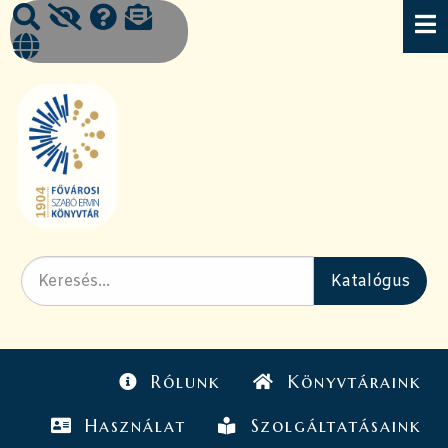
Rólunk
Könyvtáraink
Használat
Szolgáltatásaink