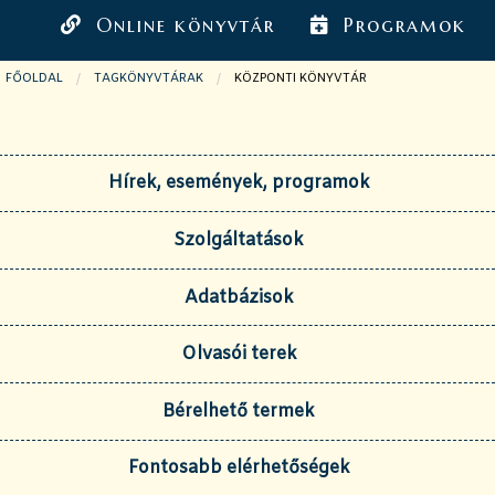
Online könyvtár
Programok
FŐOLDAL
TAGKÖNYVTÁRAK
JELENLEGI OLDAL:
KÖZPONTI KÖNYVTÁR
Hírek, események, programok
Szolgáltatások
Adatbázisok
Olvasói terek
Bérelhető termek
Fontosabb elérhetőségek