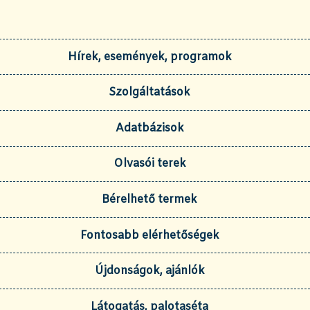
Hírek, események, programok
Szolgáltatások
Adatbázisok
Olvasói terek
Bérelhető termek
Fontosabb elérhetőségek
Újdonságok, ajánlók
Látogatás, palotaséta