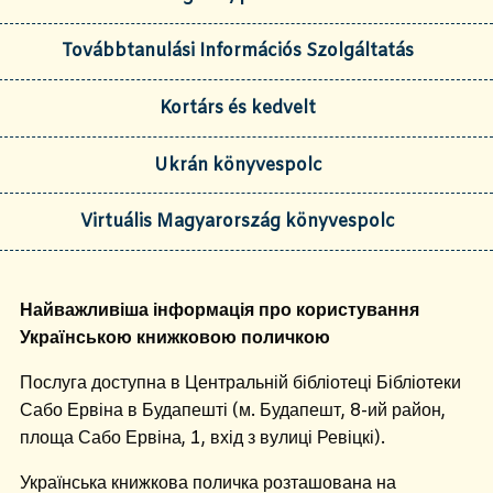
Továbbtanulási Információs Szolgáltatás
Kortárs és kedvelt
Ukrán könyvespolc
Virtuális Magyarország könyvespolc
Найважливіша інформація про користування
Українською книжковою поличкою
Послуга доступна в Центральній бібліотеці Бібліотеки
Сабо Ервіна в Будапешті (м. Будапешт, 8-ий район,
площа Сабо Ервіна, 1, вхід з вулиці Ревіцкі).
Українська книжкова поличка розташована на