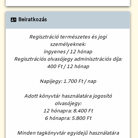
Beiratkozás
Regisztráció természetes és jogi
személyeknek:
ingyenes / 12 hónap
Regisztrációs olvasójegy adminisztrációs díja:
400 Ft / 12 hónap
Napijegy: 1.700 Ft / nap
Adott könyvtár használatára jogosító
olvasójegy:
12 hónapra: 8.400 Ft
6 hónapra: 5.800 Ft
Minden tagkönyvtár egyidejű használatára