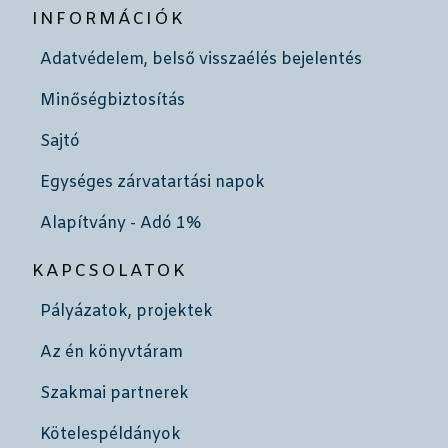
INFORMÁCIÓK
Adatvédelem, belső visszaélés bejelentés
Minőségbiztosítás
Sajtó
Egységes zárvatartási napok
Alapítvány - Adó 1%
KAPCSOLATOK
Pályázatok, projektek
Az én könyvtáram
Szakmai partnerek
Kötelespéldányok