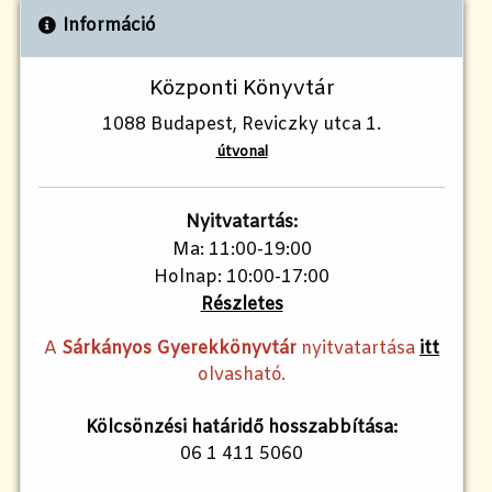
Információ
Központi Könyvtár
1088 Budapest, Reviczky utca 1.
útvonal
Nyitvatartás:
Ma: 11:00-19:00
Holnap: 10:00-17:00
Részletes
A
Sárkányos Gyerekkönyvtár
nyitvatartása
itt
olvasható.
Kölcsönzési határidő hosszabbítása:
06 1 411 5060