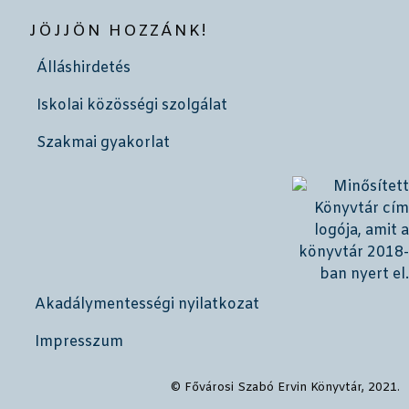
JÖJJÖN HOZZÁNK!
Álláshirdetés
Iskolai közösségi szolgálat
Szakmai gyakorlat
Akadálymentességi nyilatkozat
Impresszum
© Fővárosi Szabó Ervin Könyvtár, 2021.