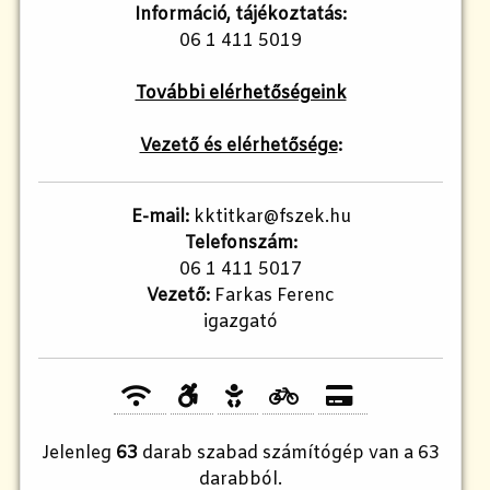
Információ, tájékoztatás:
06 1 411 5019
További elérhetőségeink
Vezető és elérhetősége
:
E-mail:
kktitkar@fszek.hu
Telefonszám:
06 1 411 5017
Vezető:
Farkas Ferenc
igazgató
Jelenleg
63
darab szabad számítógép van a 63
darabból.