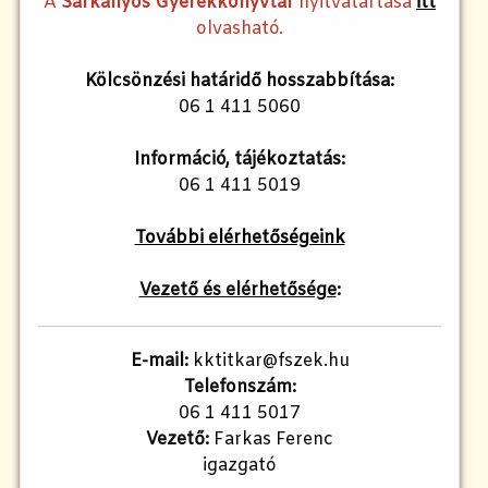
A
Sárkányos Gyerekkönyvtár
nyitvatartása
itt
olvasható.
Kölcsönzési határidő hosszabbítása:
06 1 411 5060
Információ, tájékoztatás:
06 1 411 5019
További elérhetőségeink
Vezető és elérhetősége
:
E-mail:
kktitkar@fszek.hu
Telefonszám:
06 1 411 5017
Vezető:
Farkas Ferenc
igazgató