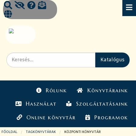
Rólunk
Könyvtáraink
Használat
Szolgáltatásaink
Online könyvtár
Programok
FŐOLDAL
TAGKÖNYVTÁRAK
JELENLEGI OLDAL:
KÖZPONTI KÖNYVTÁR