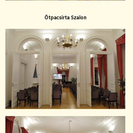
Ötpacsirta Szalon