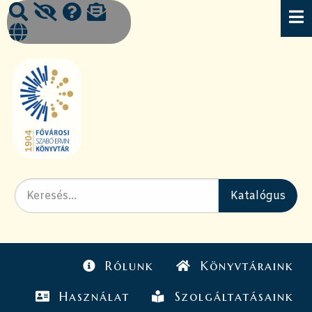
Rólunk
Könyvtáraink
Használat
Szolgáltatásaink