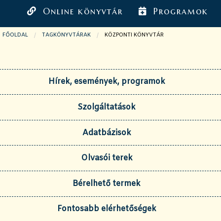
Online könyvtár
Programok
FŐOLDAL
TAGKÖNYVTÁRAK
JELENLEGI OLDAL:
KÖZPONTI KÖNYVTÁR
Hírek, események, programok
Szolgáltatások
Adatbázisok
Olvasói terek
Bérelhető termek
Fontosabb elérhetőségek