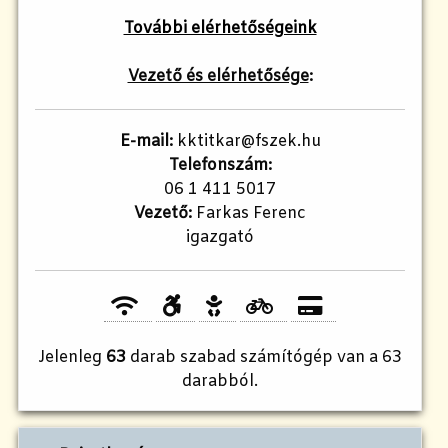
További elérhetőségeink
Vezető és elérhetősége
:
E-mail:
kktitkar@fszek.hu
Telefonszám:
06 1 411 5017
Vezető:
Farkas Ferenc
igazgató
Jelenleg
63
darab szabad számítógép van a 63
darabból.