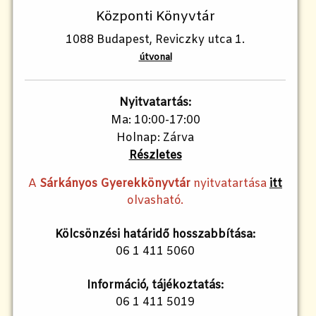
Központi Könyvtár
1088 Budapest, Reviczky utca 1.
útvonal
Nyitvatartás:
Ma: 10:00-17:00
Holnap: Zárva
Részletes
A
Sárkányos Gyerekkönyvtár
nyitvatartása
itt
olvasható.
Kölcsönzési határidő hosszabbítása:
06 1 411 5060
Információ, tájékoztatás:
06 1 411 5019