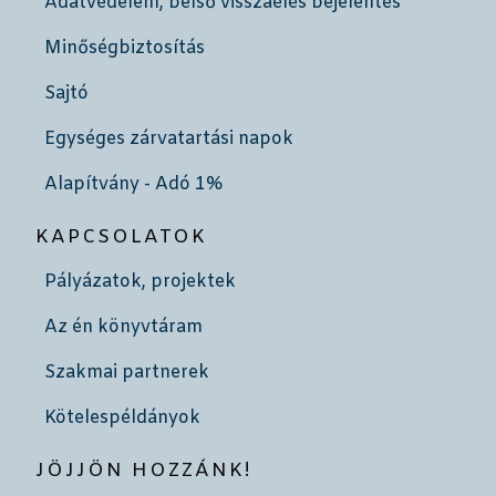
Adatvédelem, belső visszaélés bejelentés
Minőségbiztosítás
Sajtó
Egységes zárvatartási napok
Alapítvány - Adó 1%
KAPCSOLATOK
Pályázatok, projektek
Az én könyvtáram
Szakmai partnerek
Kötelespéldányok
JÖJJÖN HOZZÁNK!