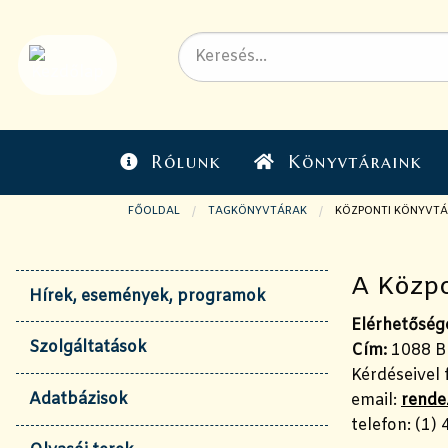
Rólunk
Könyvtáraink
FŐOLDAL
TAGKÖNYVTÁRAK
JELENLEGI OLDAL:
KÖZPONTI KÖNYVTÁ
A Közpo
Hírek, események, programok
Elérhetőség
Szolgáltatások
Cím:
1088 Bu
Kérdéseivel 
Adatbázisok
email:
rende
telefon: (1)