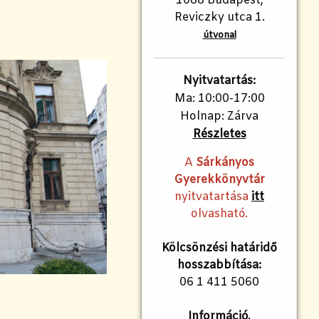
1088 Budapest,
Reviczky utca 1.
útvonal
Nyitvatartás:
Ma: 10:00-17:00
Holnap: Zárva
Részletes
A
Sárkányos
Gyerekkönyvtár
nyitvatartása
itt
olvasható.
Kölcsönzési határidő
hosszabbítása:
06 1 411 5060
Információ,