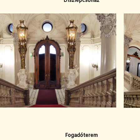
Díszlépcsőház
Fogadóterem