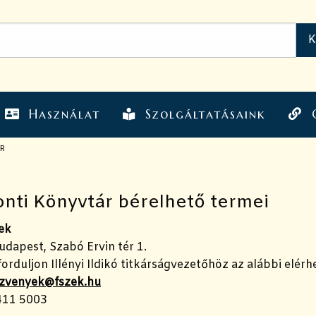
Használat
Szolgáltatásaink
R
nti Könyvtár bérelhető termei
ek
dapest, Szabó Ervin tér 1.
forduljon Illényi Ildikó titkárságvezetőhöz az alábbi elér
zvenyek@fszek.hu
 411 5003