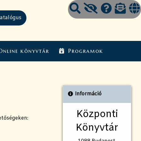
Online könyvtár
Programok
Információ
Központi
hetőségeken:
Könyvtár