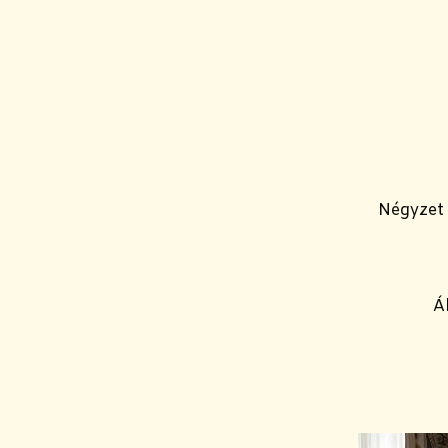
Négyzet 
Á