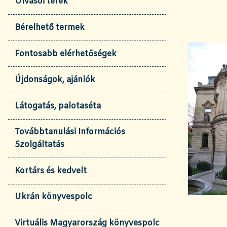
Olvasói terek
Bérelhető termek
Fontosabb elérhetőségek
Újdonságok, ajánlók
Látogatás, palotaséta
Továbbtanulási Információs
Szolgáltatás
Kortárs és kedvelt
Ukrán könyvespolc
Virtuális Magyarország könyvespolc