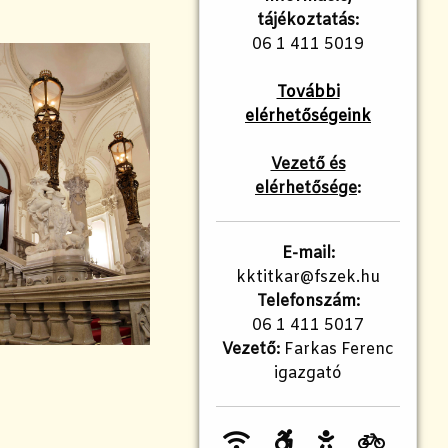
tájékoztatás:
06 1 411 5019
További
elérhetőségeink
Vezető és
elérhetősége
:
E-mail:
kktitkar@fszek.hu
Telefonszám:
06 1 411 5017
Vezető:
Farkas Ferenc
igazgató