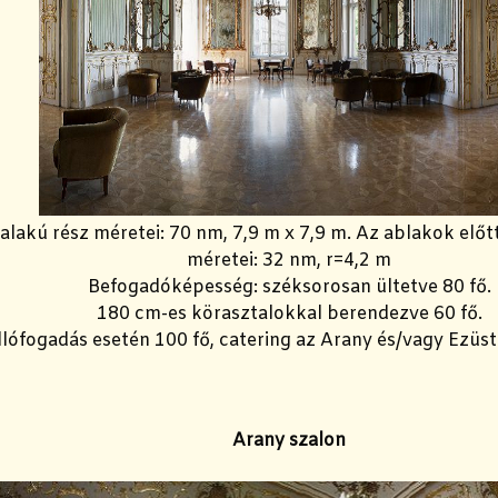
alakú rész méretei: 70 nm, 7,9 m x 7,9 m.
Az ablakok előtt
méretei: 32 nm, r=4,2 m
Befogadóképesség: széksorosan ültetve 80 fő.
180 cm-es körasztalokkal berendezve 60 fő.
llófogadás esetén 100 fő, catering az Arany és/vagy Ezüst
Arany szalon