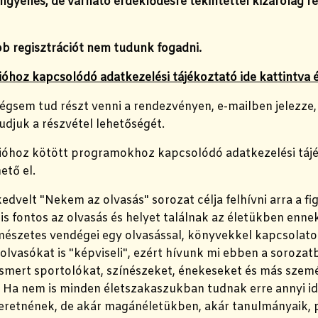
ingyenes, de várható érdeklődésre tekintettel kizárólag re
bb regisztrációt nem tudunk fogadni.
ióhoz kapcsolódó adatkezelési tájékoztató ide kattintva é
mégsem tud részt venni a rendezvényen, e-mailben jelezz
tudjuk a részvétel lehetőségét.
cióhoz kötött programokhoz kapcsolódó adatkezelési tájé
ető el.
edvelt "Nekem az olvasás" sorozat célja felhívni arra a f
s fontos az olvasás és helyet találnak az életükben ennek
mészetes vendégei egy olvasással, könyvekkel kapcsolat
olvasókat is "képviseli", ezért hívunk mi ebben a soroza
ismert sportolókat, színészeket, énekeseket és más szemé
Ha nem is minden életszakaszukban tudnak erre annyi idő
eretnének, de akár magánéletükben, akár tanulmányaik, 