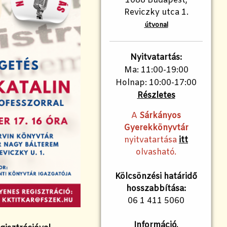
1088 Budapest,
Reviczky utca 1.
útvonal
Nyitvatartás:
Ma: 11:00-19:00
Holnap: 10:00-17:00
Részletes
A
Sárkányos
Gyerekkönyvtár
nyitvatartása
itt
olvasható.
Kölcsönzési határidő
hosszabbítása:
06 1 411 5060
Információ,