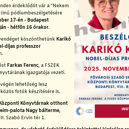
inden érdeklődőt vár a "Nekem
 című pódiumbeszélgetésére
ber 17-én - Budapest
án - hétfőn 16 órakor
.
 vendéget köszönthetünk
Karikó
l-díjas professzor
n.
ést
Farkas Ferenc
, a FSZEK
nyvtárának igazgatója vezeti.
végén lehetőség lesz
 közös fotók készítésére is.
Központi Könyvtárnak otthont
eim-palota Nagy bálterme
,
II. Szabó Ervin tér 1.