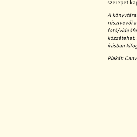
szerepet kap
A könyvtára
résztvevői 
fotó/videófe
közzétehet. 
írásban kifo
Plakát: Can