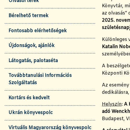
Olvasói terek
Könyvtár, m
az olvasás"
Bérelhető termek
2025. novem
születésnapj
Fontosabb elérhetőségek
Különleges
Újdonságok, ajánlók
Katalin Nobe
személyébe
Látogatás, palotaséta
A beszélget
Központi Kö
Továbbtanulási Információs
Szolgáltatás
Az esemény 
dedikálásra,
Kortárs és kedvelt
Helyszín
:
A 
adó Wenckh
Ukrán könyvespolc
Budapest, VI
Virtuális Magyarország könyvespolc