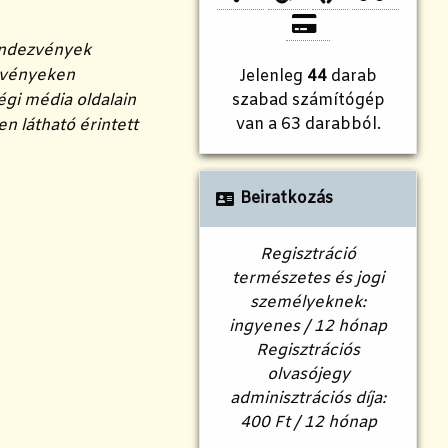
rendezvények
ezvényeken
Jelenleg
44
darab
égi média oldalain
szabad számítógép
van a 63 darabból.
n látható érintett
Beiratkozás
Regisztráció
természetes és jogi
személyeknek:
ingyenes / 12 hónap
Regisztrációs
olvasójegy
adminisztrációs díja:
400 Ft / 12 hónap