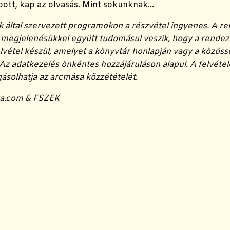
ott, kap az olvasás. Mint sokunknak...
k által szervezett programokon a részvétel ingyenes. A 
a megjelenésükkel együtt tudomásul veszik, hogy a rend
lvétel készül, amelyet a könyvtár honlapján vagy a közöss
Az adatkezelés önkéntes hozzájáruláson alapul. A felvétele
gásolhatja az arcmása közzétételét.
va.com & FSZEK