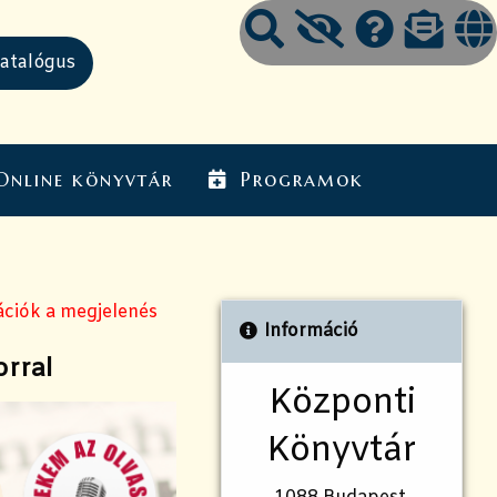
Online könyvtár
Programok
ációk a megjelenés
Információ
orral
Központi
Könyvtár