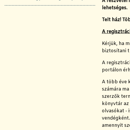
A részvétel 
lehetséges.
Telt ház! Tö
A regisztrác
Kérjük, ha 
biztosítani 
A regisztrá
portálon érh
A több éve k
számára ma i
szerzők ter
könyvtár az 
olvasókat - 
vendégként. 
amennyit sz