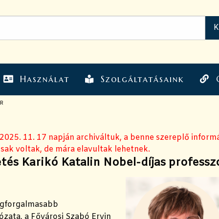
Használat
Szolgáltatásaink
R
 2025. 11. 17 napján archiváltuk, a benne szereplő inform
sak voltak, de mára elavultak lehetnek.
tés Karikó Katalin Nobel-díjas professz
egforgalmasabb
ózata, a Fővárosi Szabó Ervin