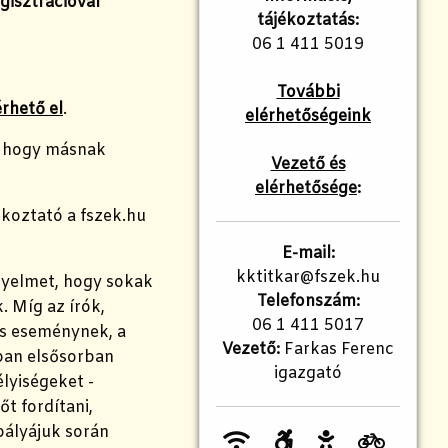
gisztrációval
tájékoztatás:
06 1 411 5019
További
rhető el
.
elérhetőségeink
e, hogy másnak
Vezető és
elérhetősége
:
koztató a fszek.hu
E-mail:
kktitkar@fszek.hu
igyelmet, hogy sokak
Telefonszám:
. Míg az írók,
06 1 411 5017
os eseménynek, a
Vezető:
Farkas Ferenc
tban elsősorban
igazgató
lyiségeket -
t fordítani,
pályájuk során