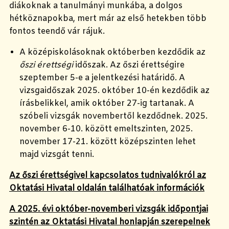
diákoknak a tanulmányi munkába, a dolgos
hétköznapokba, mert már az első hetekben több
fontos teendő vár rájuk.
A középiskolásoknak októberben kezdődik az
őszi érettségi
időszak. Az őszi érettségire
s
zeptember 5-e a jelentkezési határidő. A
vizsgaidőszak 2025. október 10-én kezdődik az
írásbelikkel, amik október 27-ig tartanak. A
szóbeli vizsgák novembertől kezdődnek. 2025.
november 6-10. között emeltszinten, 2025.
november 17-21. között középszinten lehet
majd vizsgát tenni.
Az őszi érettségivel kapcsolatos tudnivalókról az
Oktatási Hivatal oldalán találhatóak információk
A 2025. évi október-novemberi vizsgák időpontjai
szintén az Oktatási Hivatal honlapján szerepelnek