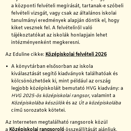
a központi felvételi megírását, tartanak-e szóbeli
felvételi vizsgát, vagy csak az általános iskolai
tanulmányi eredmények alapján döntik el, hogy
kiket vesznek fel. A felvételiről való
tájékoztatókat az iskolák honlapjain lehet
intézményenként megkeresni.
Az Eduline cikke:
Középiskolai felvételi 2026
A könyvtárban elsősorban az iskola
kiválasztását segítő kiadványok találhatóak és
kölcsönözhetőek ki, mint például
az ország
legjobb középiskoláit bemutató HVG kiadvány: a
HVG 2025-ös középiskolai rangsor
, valamint a
Középiskolába készülök
és az
Út a középiskolába
című sorozatok kötetei.
Az Interneten megtalálható rangsorok közül
a
Középiskolai rangsoroló
összeállítását ajánljuk,