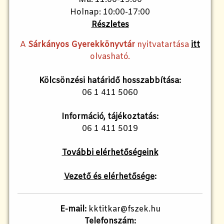
Holnap: 10:00-17:00
Részletes
A
Sárkányos Gyerekkönyvtár
nyitvatartása
itt
olvasható.
Kölcsönzési határidő hosszabbítása:
06 1 411 5060
Információ, tájékoztatás:
06 1 411 5019
További elérhetőségeink
Vezető és elérhetősége
:
E-mail:
kktitkar@fszek.hu
Telefonszám: