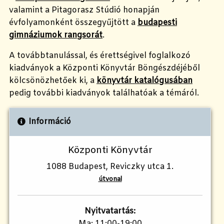
v
alamint a Pitagorasz Stúdió honapján
évfolyamonként összegyűjtött a
budapesti
gimnáziumok rangsorát
.
A továbbtanulással, és érettségivel foglalkozó
kiadványok a Központi Könyvtár Böngészdéjéből
kölcsönözhetőek ki, a
könyvtár katalógusában
pedig további kiadványok találhatóak a témáról.
Információ
Központi Könyvtár
1088 Budapest, Reviczky utca 1.
útvonal
Nyitvatartás:
Ma: 11:00-19:00