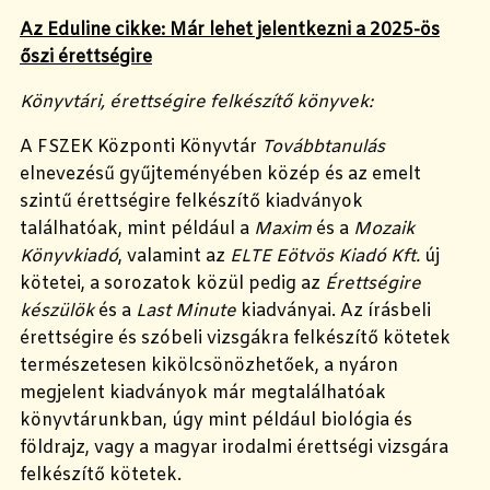
Az Eduline cikke: Már lehet jelentkezni a 2025-ös
őszi érettségire
Könyvtári, érettségire felkészítő könyvek:
A FSZEK Központi Könyvtár
Továbbtanulás
elnevezésű gyűjteményében közép és az emelt
szintű érettségire felkészítő kiadványok
találhatóak,
mint például a
Maxim
és a
Mozaik
Könyvkiadó
, valamint az
ELTE Eötvös Kiadó Kft.
új
kötetei, a sorozatok közül pedig az
Érettségire
készülök
és a
Last Minute
kiadványai.
Az írásbeli
érettségire és szóbeli vizsgákra felkészítő kötetek
természetesen kikölcsönözhetőek, a nyáron
megjelent kiadványok már megtalálhatóak
könyvtárunkban, úgy mint például biológia és
földrajz, vagy a magyar irodalmi érettségi vizsgára
felkészítő kötetek.