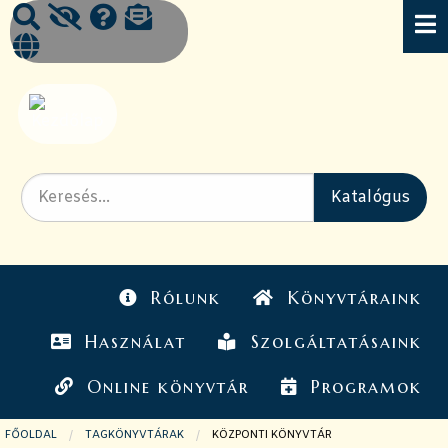
Rólunk
Könyvtáraink
Használat
Szolgáltatásaink
Online könyvtár
Programok
FŐOLDAL
TAGKÖNYVTÁRAK
JELENLEGI OLDAL:
KÖZPONTI KÖNYVTÁR