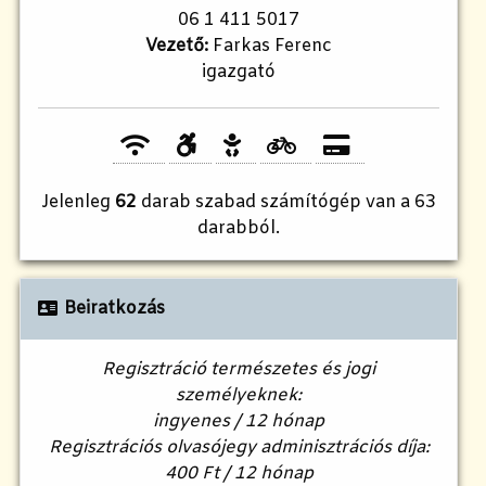
06 1 411 5017
Vezető:
Farkas Ferenc
igazgató
Jelenleg
62
darab szabad számítógép van a 63
darabból.
Beiratkozás
Regisztráció természetes és jogi
személyeknek:
ingyenes / 12 hónap
Regisztrációs olvasójegy adminisztrációs díja:
400 Ft / 12 hónap