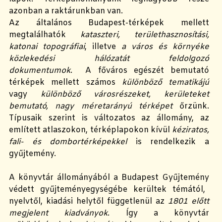
azonban a raktárunkban van.
Az általános Budapest-térképek mellett
megtalálhatók
kataszteri, területhasznosítási,
katonai topográfiai
, illetve
a város és környéke
közlekedési hálózatát feldolgozó
dokumentumok
.
A főváros egészét bemutató
térképek mellett számos
különböző tematikájú
vagy
különböző városrészeket, kerületeket
bemutató, nagy méretarányú
térképet
őrzünk.
T
ípusaik szerint is változatos az állomány
, az
említett
atlaszok
on, térképlapokon kívül
kéziratos,
fali- és dombortérképek
kel
is rendelkezik a
gyűjtemény
.
A
könyvtár állományából a
Budapest Gyűjtemény
védett gyűjteményegységébe kerültek témától,
nyelvtől, kiadási helytől függetlenül
az
1801 előtt
megjelent kiadványok
.
Így a
könyvtár