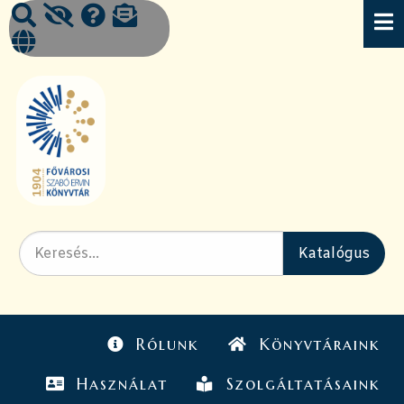
Rólunk
Könyvtáraink
Használat
Szolgáltatásaink