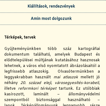
Kiállítások, rendezvények
Amin most dolgozunk
Térképek, tervek
Gyűjtemény
ünk
ben
több száz kartográfiai
dokumentum t
alálható
, amelyek
Budapest és
elődtelepülései múltjának kutatásához
hasznosak
lehetnek
, a város első
nyomtatott
ábrázolásaitól a
legfrissebb
atlaszokig
.
Olvasótermünkben a
leggyakrabban használt
mai atlaszok
mellett jó
néhány
20. század eleji, városegyesítés-korabeli,
illetve
reformkori térképet
tartunk
. Ez utóbbiak
kasírozott, laminált – állományvédelmi
szempontból biztonsággal használható –
lapok.
Térképállományunk legnagyobb része