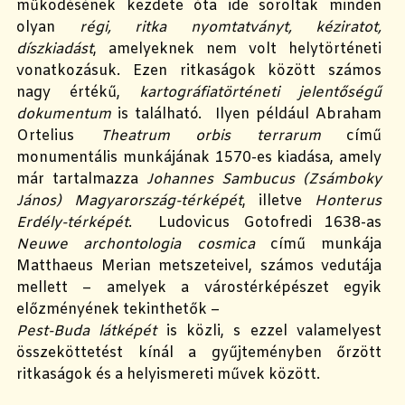
működésének kezdete óta ide soroltak minden
olyan
régi, ritka nyomtatványt, kéziratot,
díszkiadást
, amelyeknek nem volt helytörténeti
vonatkozásuk.
Ezen ritkaságok között számos
nagy értékű,
kartográfiatörténeti jelentőségű
dokumentum
is található.
Ilyen például Abraham
Ortelius
Theatrum orbis terrarum
című
monumentális munkájának 1570-es kiadása, amely
már tartalmazza
Johannes Sambucus (Zsámboky
János)
Magyarország-térképét
, illetve
Honterus
Erdély-térképét
.
L
u
dovic
us
Got
o
fred
i
1638-as
Neuwe archontologia
cosmica
című munkája
Matthaeus Merian metszeteivel
,
számos vedutája
mellett – amelyek
a várostérképészet egyik
előzményének tekinthető
k
–
Pest-Buda látképét
is közli, s ezzel valamelyest
összeköttetést kínál a
gyűjteményben őrzött
ritkaságok
és a helyismereti művek között.