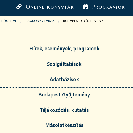
Online könyvtár
Programok
FŐOLDAL
TAGKÖNYVTÁRAK
JELENLEGI OLDAL:
BUDAPEST GYŰJTEMÉNY
Hírek, események, programok
Szolgáltatások
Adatbázisok
Budapest Gyűjtemény
Tájékozódás, kutatás
Másolatkészítés