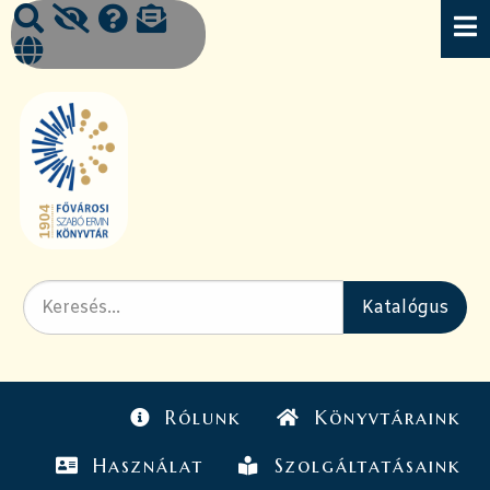
Rólunk
Könyvtáraink
Használat
Szolgáltatásaink