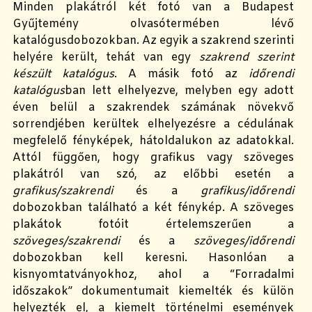
Minden plakátról két fotó van a Budapest
Gyűjtemény olvasótermében lévő
katalógusdobozokban. Az egyik a szakrend szerinti
helyére került, tehát van egy
szakrend szerint
készült katalógus
. A másik fotó az
időrendi
katalógus
ban lett elhelyezve, melyben egy adott
éven belül a szakrendek számának növekvő
sorrendjében kerültek elhelyezésre a cédulának
megfelelő fényképek, hátoldalukon az adatokkal.
Attól függően, hogy grafikus vagy szöveges
plakátról van szó, az előbbi esetén a
grafikus/szakrendi
és a
grafikus/időrendi
dobozokban található a két fénykép. A szöveges
plakátok fotóit értelemszerűen a
szöveges/szakrendi
és a
szöveges/időrendi
dobozokban kell keresni. Hasonlóan a
kisnyomtatványokhoz, ahol a “Forradalmi
időszakok” dokumentumait kiemelték és külön
helyezték el, a kiemelt történelmi események