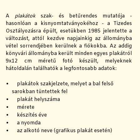
A
plakátok
szak- és betűrendes mutatója -
hasonlóan a kisnyomtatványokéhoz - a Tizedes
Osztályozásra épült, esetükben 1985 jelentette a
változást, attól kezdve napjainkig az állományba
vétel sorrendjében kerülnek a fiókokba. Az addig
könyvári állományba került minden egyes plakátról
9x12 cm méretű fotó készült, melyeknek
hátoldalán találhatók a legfontosabb adatok:
plakátok szakjelzete, melyet a bal felső
sarokban tüntettek fel
plakát helyszáma
mérete
készítés éve
a nyomda
az alkotó neve (grafikus plakát esetén)