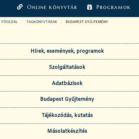
Online könyvtár
Programok
FŐOLDAL
TAGKÖNYVTÁRAK
JELENLEGI OLDAL:
BUDAPEST GYŰJTEMÉNY
Hírek, események, programok
Szolgáltatások
Adatbázisok
Budapest Gyűjtemény
Tájékozódás, kutatás
Másolatkészítés