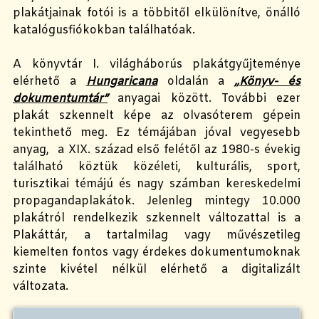
plakátjainak fotói is a többitől elkülönítve, önálló
katalógusfiókokban találhatóak.
A könyvtár I. világháborús plakátgyűjteménye
elérhető a
Hungaricana
oldalán a
„Könyv- és
dokumentumtár”
anyagai között. További ezer
plakát szkennelt képe az olvasóterem gépein
tekinthető meg. Ez témájában jóval vegyesebb
anyag, a XIX. század első felétől az 1980-s évekig
található köztük közéleti, kulturális, sport,
turisztikai témájú és nagy számban kereskedelmi
propagandaplakátok. Jelenleg mintegy 10.000
plakátról rendelkezik szkennelt változattal is a
Plakáttár, a tartalmilag vagy művészetileg
kiemelten fontos vagy érdekes dokumentumoknak
szinte kivétel nélkül elérhető a digitalizált
változata.