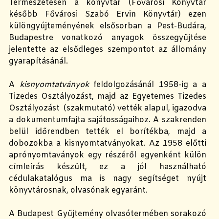
Természetesen a könyvtár (Fővárosi Könyvtár
később Fővárosi Szabó Ervin Könyvtár) ezen
különgyújteményének elsősorban a Pest-Budára,
Budapestre vonatkozó anyagok összegyűjtése
jelentette az elsődleges szempontot az állomány
gyarapításánál.
A
kisnyomtatványok
feldolgozásánál 1958-ig a a
Tizedes Osztályozást, majd az Egyetemes Tizedes
Osztályozást (szakmutató) vették alapul, igazodva
a dokumentumfajta sajátosságaihoz. A szakrenden
belül időrendben tették el borítékba, majd a
dobozokba a kisnyomtatványokat. Az 1958 előtti
aprónyomtaványok egy részéről egyenként külön
címleírás készült, ez a jól használható
cédulakatalógus ma is nagy segítséget nyújt
könyvtárosnak, olvasónak egyaránt.
A Budapest Gyűjtemény olvasótermében sorakozó