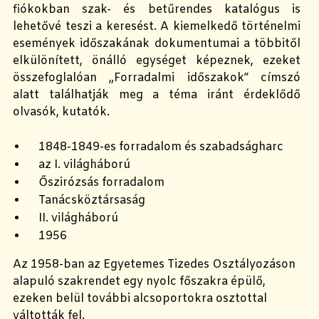
fiókokban szak- és betűrendes katalógus is
lehetővé teszi a keresést. A kiemelkedő történelmi
események időszakának dokumentumai a többitől
elkülönített, önálló egységet képeznek, ezeket
összefoglalóan „Forradalmi időszakok” címszó
alatt találhatják meg a téma iránt érdeklődő
olvasók, kutatók.
1848-1849-es forradalom és szabadságharc
az I. világháború
Őszirózsás forradalom
Tanácsköztársaság
II. világháború
1956
Az 1958-ban az Egyetemes Tizedes Osztályozáson
alapuló szakrendet egy nyolc főszakra épülő,
ezeken belül további alcsoportokra osztottal
váltották fel.