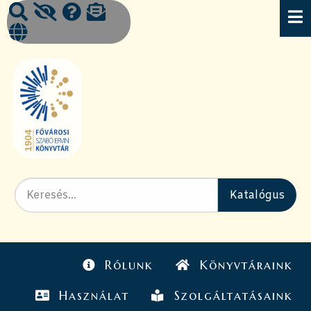
Rólunk
Könyvtáraink
Használat
Szolgáltatásaink