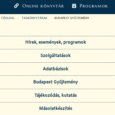
Online könyvtár
Programok
FŐOLDAL
TAGKÖNYVTÁRAK
JELENLEGI OLDAL:
BUDAPEST GYŰJTEMÉNY
Hírek, események, programok
Szolgáltatások
Adatbázisok
Budapest Gyűjtemény
Tájékozódás, kutatás
Másolatkészítés