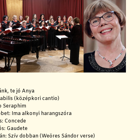
nk, te jó Anya
abilis (középkori cantio)
uo Seraphim
ébet: Ima alkonyi harangszóra
s: Concede
ós: Gaudete
án: Szív dobban (Weöres Sándor verse)