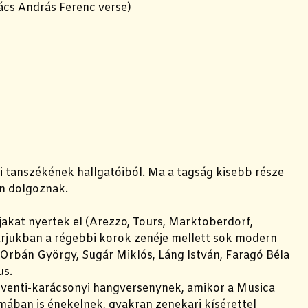
ács András Ferenc verse)
 tanszékének hallgatóiból. Ma a tagság kisebb része
én dolgoznak.
akat nyertek el (Arezzo, Tours, Marktoberdorf,
árjukban a régebbi korok zenéje mellett sok modern
Orbán György, Sugár Miklós, Láng István, Faragó Béla
us.
venti-karácsonyi hangversenynek, amikor a Musica
mában is énekelnek, gyakran zenekari kísérettel