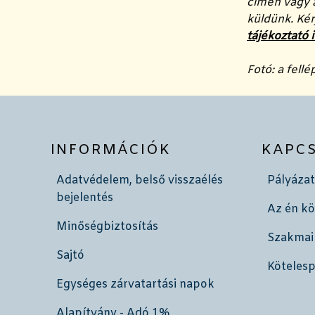
címen vagy a
küldünk. Kér
tájékoztató i
Fotó: a fellé
INFORMÁCIÓK
KAPC
Adatvédelem, belső visszaélés
Pályázat
bejelentés
Az én k
Minőségbiztosítás
Szakmai
Sajtó
Köteles
Egységes zárvatartási napok
Alapítvány - Adó 1%