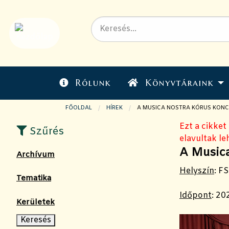
Rólunk
Könyvtáraink
FŐOLDAL
HÍREK
JELENLEGI OLDAL:
A MUSICA NOSTRA KÓRUS KONC
Ezt a cikket
Szűrés
elavultak le
A Musica
Archívum
Helyszín
:
FSZ
Tematika
Időpont
:
202
Kerületek