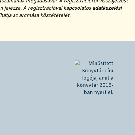
számának megadásával. A regisztrációról visszajelzést
 jelezze. A regisztrációval kapcsolatos
adatkezelési
olhatja az arcmása közzétételét.
!