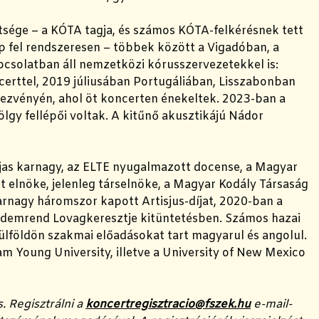
sége – a KÓTA tagja, és számos KÓTA-felkérésnek tett
p fel rendszeresen – többek között a Vigadóban, a
solatban áll nemzetközi kórusszervezetekkel is:
erttel, 2019 júliusában Portugáliában, Lisszabonban
ezvényén, ahol öt koncerten énekeltek. 2023-ban a
gy fellépői voltak. A kitűnő akusztikájú Nádor
díjas karnagy, az ELTE nyugalmazott docense, a Magyar
 elnöke, jelenleg társelnöke, a Magyar Kodály Társaság
arnagy háromszor kapott Artisjus-díjat, 2020-ban a
Érdemrend Lovagkeresztje kitüntetésben. Számos hazai
külföldön szakmai előadásokat tart magyarul és angolul.
 Young University, illetve a University of New Mexico
. Regisztrálni a
koncertregisztracio@fszek.hu
e-mail-