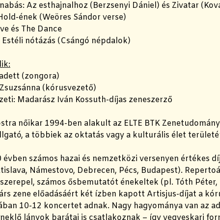
abás: Az esthajnalhoz (Berzsenyi Dániel) és Zivatar (Kov
 Hold-ének (Weöres Sándor verse)
ove és The Dance
: Estéli nótázás (Csángó népdalok)
ik:
adett (zongora)
Zsuzsánna (kórusvezető)
zeti: Madarász Iván Kossuth-díjas zeneszerző
stra nőikar 1994-ben alakult az ELTE BTK Zenetudományi
lgató, a többiek az oktatás vagy a kulturális élet terület
 évben számos hazai és nemzetközi versenyen értékes díj
atislava, Námestovo, Debrecen, Pécs, Budapest). Reperto
szerepel, számos ősbemutatót énekeltek (pl. Tóth Péter, 
árs zene előadásáért két ízben kapott Artisjus-díjat a kór
lában 10-12 koncertet adnak. Nagy hagyománya van az ad
eklő lányok barátai is csatlakoznak – így vegyeskari for