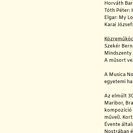
Horváth Barn
Tóth Péter:
Elgar: My L
Karai József
Közreműköd
Szekér Bern
Mindszenty 
A műsort ve
A Musica No
egyetemi hal
Az elmúlt 30
Maribor, Br
kompozíció 
művei). Kort
Évente álta
Nostrában én