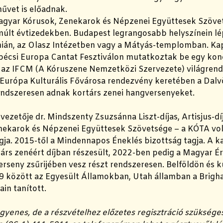
űvet is előadnak.
agyar Kórusok, Zenekarok és Népzenei Együttesek Szövet
múlt évtizedekben. Budapest legrangosabb helyszínein lé
án, az Olasz Intézetben vagy a Mátyás-templomban. Kapc
pécsi Europa Cantat Fesztiválon mutatkoztak be egy konc
t az IFCM (A Kóruszene Nemzetközi Szervezete) világrend
Európa Kulturális Fővárosa rendezvény keretében a Dalvöl
ndszeresen adnak kortárs zenei hangversenyeket.
vezetője dr. Mindszenty Zsuzsánna Liszt-díjas, Artisjus-
nekarok és Népzenei Együttesek Szövetsége – a KÓTA volt
gja. 2015-től a Mindennapos Éneklés bizottság tagja. A k
árs zenéért díjban részesült, 2022-ben pedig a Magyar 
verseny zsűrijében vesz részt rendszeresen. Belföldön és 
9 között az Egyesült Államokban, Utah államban a Brigham
ain tanított.
gyenes, de a részvételhez előzetes regisztráció szükséges