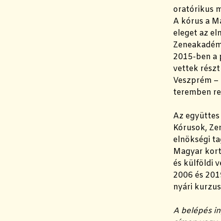
oratórikus m
A kórus a M
eleget az el
Zeneakadémi
2015-ben a 
vettek rész
Veszprém – 
teremben re
Az együttes 
Kórusok, Ze
elnökségi ta
Magyar kort
és külföldi 
2006 és 201
nyári kurzus
A belépés in