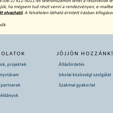
 (06-1) 411-5011-es telefonszámon lehet a résztvevők lét
jük, ha mégsem tud részt venni a rendezvényen, e-mailben
tt olvasható
. A felvételen látható érintett írásban kifogás
pők
SOLATOK
JÖJJÖN HOZZÁNK
ok, projektek
Álláshirdetés
önyvtáram
Iskolai közösségi szolgálat
 partnerek
Szakmai gyakorlat
példányok