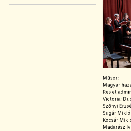
Műsor:
Magyar hazá
Res et admir
Victoria: D
Szőnyi Erzs
Sugár Mikló
Kocsár Mikl
Madarász Iv