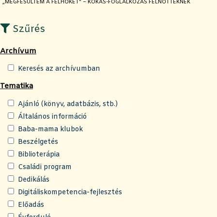
JELENLEGI OLDAL:
„MEGFÉSÜLTEM A FELHŐKET" – KOKAS-FOGLALKOZÁS FELNŐTTEKNEK
Szűrés
Archívum
Keresés az archívumban
Tematika
Ajánló (könyv, adatbázis, stb.)
Általános információ
Baba-mama klubok
Beszélgetés
Biblioterápia
Családi program
Dedikálás
Digitáliskompetencia-fejlesztés
Előadás