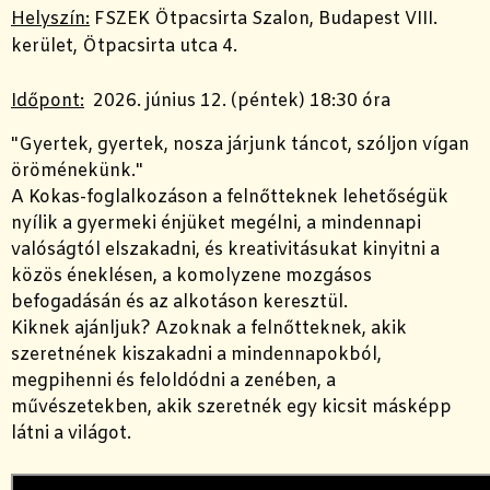
Helyszín:
FSZEK Ötpacsirta Szalon
, Budapest VIII.
kerület, Ötpacsirta utca 4.
Időpont:
2026. június 12. (péntek) 18:30 óra
"Gyertek, gyertek, nosza járjunk táncot, szóljon vígan
öröménekünk."
A Kokas-foglalkozáson a felnőtteknek lehetőségük
nyílik a gyermeki énjüket megélni, a mindennapi
valóságtól elszakadni, és kreativitásukat kinyitni a
közös éneklésen, a komolyzene mozgásos
befogadásán és az alkotáson keresztül.
Kiknek ajánljuk? Azoknak a felnőtteknek, akik
szeretnének kiszakadni a mindennapokból,
megpihenni és feloldódni a zenében, a
művészetekben, akik szeretnék egy kicsit másképp
látni a világot.