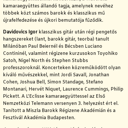
kamaraegyüttes állandó tagja, amelynek nevéhez
többek közt számos barokk és klasszikus mű
újrafelfedezése és újkori bemutatója fűződik.
Davidovics Igor
klasszikus gitár után régi pengetős
hangszereket (lant, barokk gitár, teorba) tanult
Milánóban Paul Beiernél és Bécsben Luciano
Contininél, valamint régizene kurzusokon Toyohiko
Satoh, Nigel North és Stephen Stubbs
professzoroknál. Koncerteken közreműködött olyan
kíváló művészekkel, mint Jordi Savall, Jonathan
Cohen, Joshua Bell, Simon Standage, Stefano
Montanari, Hervét Niquet, Laurence Cummings, Philip
Pickett. A L'Eclisse kamaraegyüttessel az Első
Nemzetközi Telemann versenyen 3. helyezést ért el.
Tanított a Miszla Barokk Régizene Akadémián és a
Fesztivál Akadémia Budapesten.