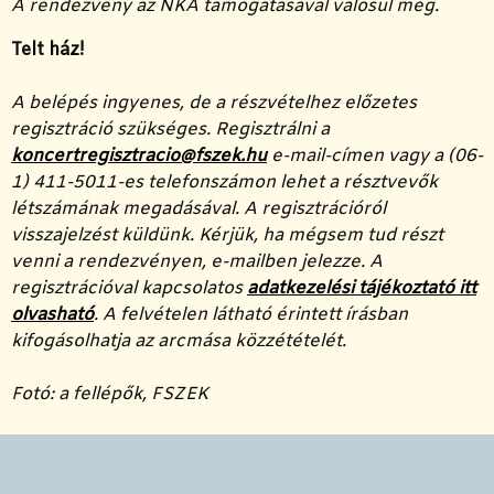
A rendezvény az NKA támogatásával valósul meg.
Telt ház!
A belépés ingyenes, de a részvételhez előzetes
regisztráció szükséges. Regisztrálni a
koncertregisztracio@fszek.hu
e-mail-címen vagy a (06-
1) 411-5011-es telefonszámon lehet a résztvevők
létszámának megadásával. A regisztrációról
visszajelzést küldünk. Kérjük, ha mégsem tud részt
venni a rendezvényen, e-mailben jelezze. A
regisztrációval kapcsolatos
adatkezelési tájékoztató itt
olvasható
. A felvételen látható érintett írásban
kifogásolhatja az arcmása közzétételét.
Fotó: a fellépők, FSZEK