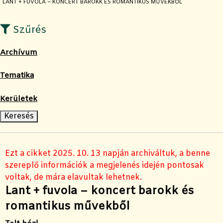
JELENLEGI OLDAL:
LANT + FUVOLA – KONCERT BAROKK ÉS ROMANTIKUS MŰVEKBŐL
Szűrés
Archívum
Tematika
Kerületek
Ezt a cikket 2025. 10. 13 napján archiváltuk, a benne
szereplő információk a megjelenés idején pontosak
voltak, de mára elavultak lehetnek.
Lant + fuvola – koncert barokk és
romantikus művekből