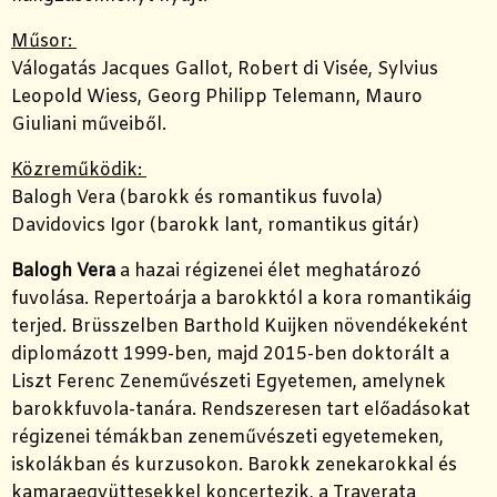
Műsor:
Válogatás Jacques Gallot, Robert di Visée, Sylvius
Leopold Wiess, Georg Philipp Telemann, Mauro
Giuliani műveiből.
Közreműködik:
Balogh Vera (barokk és romantikus fuvola)
Davidovics Igor (barokk lant, romantikus gitár)
Balogh Vera
a hazai régizenei élet meghatározó
fuvolása. Repertoárja a barokktól a kora romantikáig
terjed. Brüsszelben Barthold Kuijken növendékeként
diplomázott 1999-ben, majd 2015-ben doktorált a
Liszt Ferenc Zeneművészeti Egyetemen, amelynek
barokkfuvola-tanára. Rendszeresen tart előadásokat
régizenei témákban zeneművészeti egyetemeken,
iskolákban és kurzusokon. Barokk zenekarokkal és
kamaraegyüttesekkel koncertezik, a Traverata