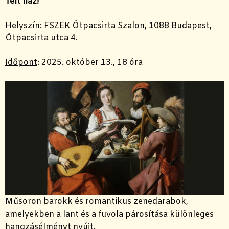
Telt ház!
Helyszín
:
FSZEK Ötpacsirta Szalon, 1088 Budapest,
Ötpacsirta utca 4.
Időpont
:
2025. október 13., 18 óra
Műsoron barokk és romantikus zenedarabok,
amelyekben a lant és a fuvola párosítása különleges
hangzásélményt nyújt.