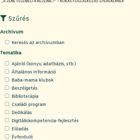
JELENLEGI OLDAL:
„A ZENE FELEMELI A KEZEIMET” – KOKAS-FOGLALKOZÁS GYEREKEKNEK
Szűrés
Archívum
Keresés az archívumban
Tematika
Ajánló (könyv, adatbázis, stb.)
Általános információ
Baba-mama klubok
Beszélgetés
Biblioterápia
Családi program
Dedikálás
Digitáliskompetencia-fejlesztés
Előadás
Évforduló