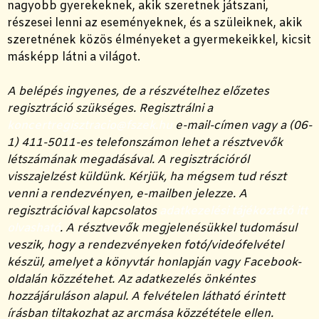
nagyobb gyerekeknek, akik szeretnek játszani,
részesei lenni az eseményeknek, és a szüleiknek, akik
szeretnének közös élményeket a gyermekeikkel, kicsit
másképp látni a világot.
A belépés ingyenes, de a részvételhez előzetes
regisztráció szükséges. Regisztrálni a
koncertregisztracio@fszek.hu
e-mail-címen vagy a (06-
1) 411-5011-es telefonszámon lehet a résztvevők
létszámának megadásával. A regisztrációról
visszajelzést küldünk. Kérjük, ha mégsem tud részt
venni a rendezvényen, e-mailben jelezze. A
regisztrációval kapcsolatos
adatkezelési tájékoztató itt
olvasható
. A résztvevők megjelenésükkel tudomásul
veszik, hogy a rendezvényeken fotó/videófelvétel
készül, amelyet a könyvtár honlapján vagy Facebook-
oldalán közzétehet. Az adatkezelés önkéntes
hozzájáruláson alapul. A felvételen látható érintett
írásban tiltakozhat az arcmása közzététele ellen.