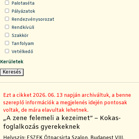
Palotaséta
Pályázatok
Rendezvénysorozat
Rendkívüli
Szakkör
Tanfolyam
Vetélkedő
Kerületek
Ezt a cikket 2026. 06. 13 napján archiváltuk, a benne
szereplő információk a megjelenés idején pontosak
voltak, de mára elavultak lehetnek.
„A zene felemeli a kezeimet” – Kokas-
foglalkozás gyerekeknek
Helyszín:
FSZEK Ötpacsirta Szalon
, Budapest VIII.