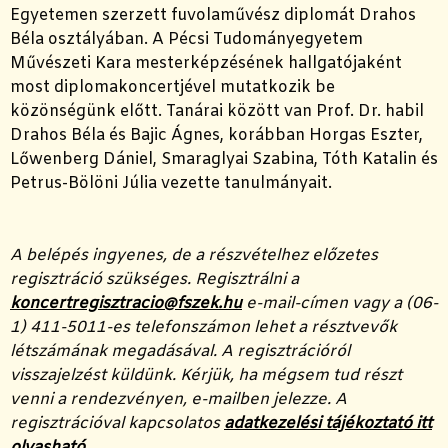
Egyetemen szerzett fuvolaművész diplomát Drahos
Béla osztályában. A Pécsi Tudományegyetem
Művészeti Kara mesterképzésének hallgatójaként
most diplomakoncertjével mutatkozik be
közönségünk előtt. Tanárai között van Prof. Dr. habil
Drahos Béla és Bajic Ágnes, korábban Horgas Eszter,
Lőwenberg Dániel, Smaraglyai Szabina, Tóth Katalin és
Petrus-Bölöni Júlia vezette tanulmányait.
A belépés ingyenes, de a részvételhez előzetes
regisztráció szükséges. Regisztrálni a
koncertregisztracio@fszek.hu
e-mail-címen vagy a (06-
1) 411-5011-es telefonszámon lehet a résztvevők
létszámának megadásával. A regisztrációról
visszajelzést küldünk. Kérjük, ha mégsem tud részt
venni a rendezvényen, e-mailben jelezze. A
regisztrációval kapcsolatos
adatkezelési tájékoztató itt
olvasható
.