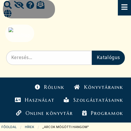
Rólunk
Könyvtáraink
Használat
Szolgáltatásaink
Online könyvtár
Programok
FŐOLDAL
HÍREK
JELENLEGI OLDAL:
„ARCOK MÖGÖTTI HANGOM"