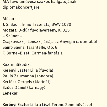
MA fuvolaművész szakos hallgatójának
diplomakoncertjére.
Műsor:
J. S. Bach: h-moll szonáta, BWV 1030
Mozart: D-dúr fuvolaverseny, K. 315
– Szünet –
Csajkovszkij: Lenszkij áriája az Anyegin c. operából
Saint-Saëns: Tarantelle, Op. 6
F. Borne–Bizet: Carmen-fantázia
Közreműködik:
Kerényi Eszter Lilla (fuvola)
Pauló Zsuzsanna (zongora)
Kertész Gergely (klarinét)
Szűcs Dániel (karnagy)
Zenekar
Kerényi Eszter Lilla
a Liszt Ferenc Zeneművészeti