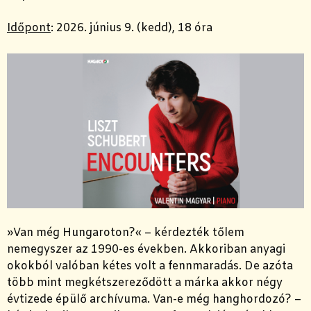
Időpont
:
2026. június 9. (kedd), 18 óra
»Van még Hungaroton?« – kérdezték tőlem
nemegyszer az 1990-es években. Akkoriban anyagi
okokból valóban kétes volt a fennmaradás. De azóta
több mint megkétszereződött a márka akkor négy
évtizede épülő archívuma. Van-e még hanghordozó? –