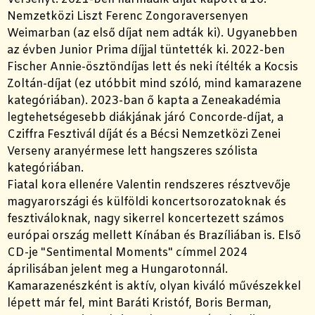
Nemzetközi Liszt Ferenc Zongoraversenyen
Weimarban (az első díjat nem adták ki). Ugyanebben
az évben Junior Prima díjjal tüntették ki. 2022-ben
Fischer Annie-ösztöndíjas lett és neki ítélték a Kocsis
Zoltán-díjat (ez utóbbit mind szóló, mind kamarazene
kategóriában). 2023-ban ő kapta a Zeneakadémia
legtehetségesebb diákjának járó Concorde-díjat, a
Cziffra Fesztivál díját és a Bécsi Nemzetközi Zenei
Verseny aranyérmese lett hangszeres szólista
kategóriában.
Fiatal kora ellenére Valentin rendszeres résztvevője
magyarországi és külföldi koncertsorozatoknak és
fesztiváloknak, nagy sikerrel koncertezett számos
európai ország mellett Kínában és Brazíliában is. Első
CD-je "Sentimental Moments" címmel 2024
áprilisában jelent meg a Hungarotonnál.
Kamarazenészként is aktív, olyan kiváló művészekkel
lépett már fel, mint Baráti Kristóf, Boris Berman,