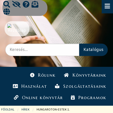
Rólunk
Könyvtáraink
Használat
Szolgáltatásaink
Online könyvtár
Programok
FŐOLDAL
HÍREK
JELENLEGI OLDAL:
HUNGAROTON-ESTEK 1.