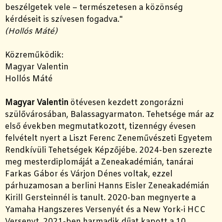
beszélgetek vele – természetesen a közönség
kérdéseit is szívesen fogadva."
(Hollós Máté)
Közreműködik:
Magyar Valentin
Hollós Máté
Magyar Valentin
ötévesen kezdett zongorázni
szülővárosában, Balassagyarmaton. Tehetsége már az
első években megmutatkozott, tizennégy évesen
felvételt nyert a Liszt Ferenc Zeneművészeti Egyetem
Rendkívüli Tehetségek Képzőjébe. 2024-ben szerezte
meg mesterdiplomáját a Zeneakadémián, tanárai
Farkas Gábor és Várjon Dénes voltak, ezzel
párhuzamosan a berlini Hanns Eisler Zeneakadémián
Kirill Gersteinnél is tanult. 2020-ban megnyerte a
Yamaha Hangszeres Versenyét és a New York-i HCC
Versenyt. 2021-ben harmadik díjat kapott a 10.