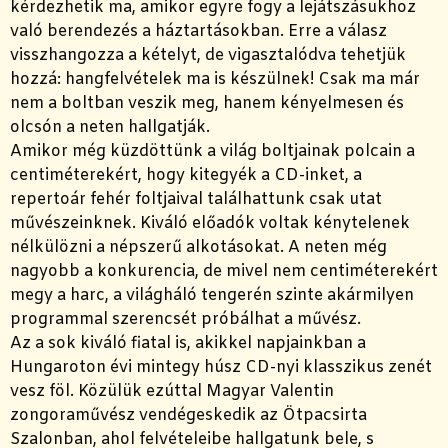
kérdezhetik ma, amikor egyre fogy a lejátszásukhoz
való berendezés a háztartásokban. Erre a válasz
visszhangozza a kételyt, de vigasztalódva tehetjük
hozzá: hangfelvételek ma is készülnek! Csak ma már
nem a boltban veszik meg, hanem kényelmesen és
olcsón a neten hallgatják.
Amikor még küzdöttünk a világ boltjainak polcain a
centiméterekért, hogy kitegyék a CD-inket, a
repertoár fehér foltjaival találhattunk csak utat
művészeinknek. Kiváló előadók voltak kénytelenek
nélkülözni a népszerű alkotásokat. A neten még
nagyobb a konkurencia, de mivel nem centiméterekért
megy a harc, a világháló tengerén szinte akármilyen
programmal szerencsét próbálhat a művész.
Az a sok kiváló fiatal is, akikkel napjainkban a
Hungaroton évi mintegy húsz CD-nyi klasszikus zenét
vesz föl. Közülük ezúttal Magyar Valentin
zongoraművész vendégeskedik az Ötpacsirta
Szalonban, ahol felvételeibe hallgatunk bele, s