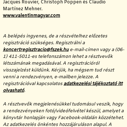
Jacques Rouvier, Christoph Poppen és Claudio
Martínez Mehner.
www.valentinmagyar.com
A belépés ingyenes, de a részvételhez előzetes
regisztráció szükséges. Regisztrálni a
koncertregisztracio@fszek.hu
e-mail-címen vagy a (06-
1) 411-5011-es telefonszámon lehet a résztvevők
létszámának megadásával. A regisztrációról
visszajelzést küldünk. Kérjük, ha mégsem tud részt
venni a rendezvényen, e-mailben jelezze. A
regisztrációval kapcsolatos
adatkezelési tájékoztató itt
olvasható
.
A résztvevők megjelenésükkel tudomásul veszik, hogy
a rendezvényeken fotó/videófelvétel készül, amelyet a
könyvtár honlapján vagy Facebook-oldalán közzétehet.
Az adatkezelés önkéntes hozzájáruláson alapul. A