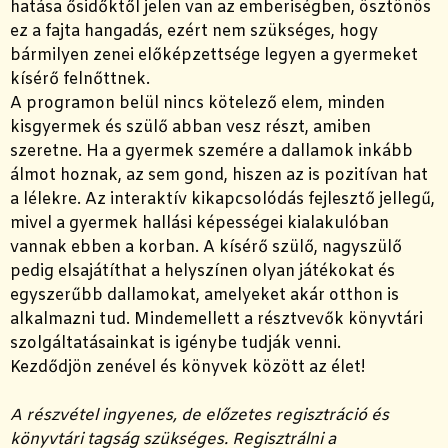
hatása ősidőktől jelen van az emberiségben, ösztönös
ez a fajta hangadás, ezért nem szükséges, hogy
bármilyen zenei előképzettsége legyen a gyermeket
kísérő felnőttnek.
A programon belül nincs kötelező elem, minden
kisgyermek és szülő abban vesz részt, amiben
szeretne. Ha a gyermek szemére a dallamok inkább
álmot hoznak, az sem gond, hiszen az is pozitívan hat
a lélekre. Az interaktív kikapcsolódás fejlesztő jellegű,
mivel a gyermek hallási képességei kialakulóban
vannak ebben a korban. A kísérő szülő, nagyszülő
pedig elsajátíthat a helyszínen olyan játékokat és
egyszerűbb dallamokat, amelyeket akár otthon is
alkalmazni tud. Mindemellett a résztvevők könyvtári
szolgáltatásainkat is igénybe tudják venni.
Kezdődjön zenével és könyvek között az élet!
A részvétel ingyenes, de előzetes regisztráció és
könyvtári tagság szükséges. Regisztrálni a