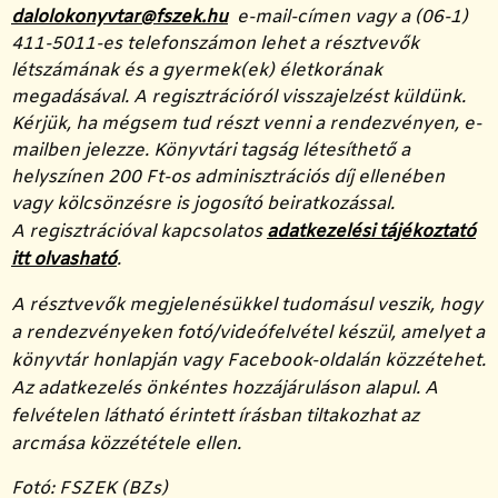
dalolokonyvtar@fszek.hu
e-mail-címen vagy a (06-1)
411-5011-es telefonszámon lehet a résztvevők
létszámának és a gyermek(ek) életkorának
megadásával. A regisztrációról visszajelzést küldünk.
Kérjük, ha mégsem tud részt venni a rendezvényen, e-
mailben jelezze. Könyvtári tagság létesíthető a
helyszínen 200 Ft-os adminisztrációs díj ellenében
vagy kölcsönzésre is jogosító beiratkozással.
A regisztrációval kapcsolatos
adatkezelési tájékoztató
itt olvasható
.
A résztvevők megjelenésükkel tudomásul veszik, hogy
a rendezvényeken fotó/videófelvétel készül, amelyet a
könyvtár honlapján vagy Facebook-oldalán közzétehet.
Az adatkezelés önkéntes hozzájáruláson alapul. A
felvételen látható érintett írásban tiltakozhat az
arcmása közzététele ellen.
Fotó: FSZEK (BZs)