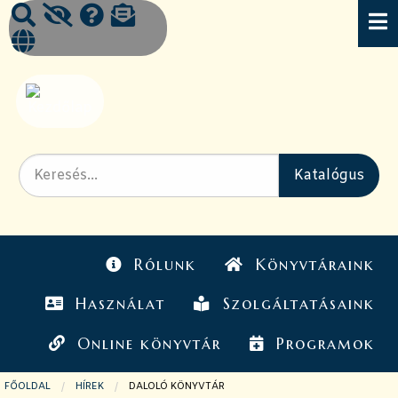
Rólunk
Könyvtáraink
Használat
Szolgáltatásaink
Online könyvtár
Programok
FŐOLDAL
HÍREK
JELENLEGI OLDAL:
DALOLÓ KÖNYVTÁR