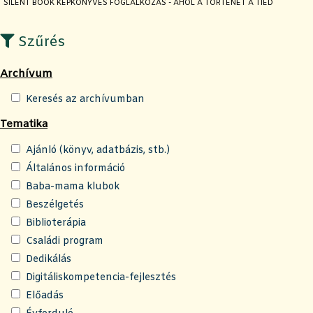
JELENLEGI OLDAL:
SILENT BOOK KÉPKÖNYVES FOGLALKOZÁS - AHOL A TÖRTÉNET A TIÉD
Szűrés
Archívum
Keresés az archívumban
Tematika
Ajánló (könyv, adatbázis, stb.)
Általános információ
Baba-mama klubok
Beszélgetés
Biblioterápia
Családi program
Dedikálás
Digitáliskompetencia-fejlesztés
Előadás