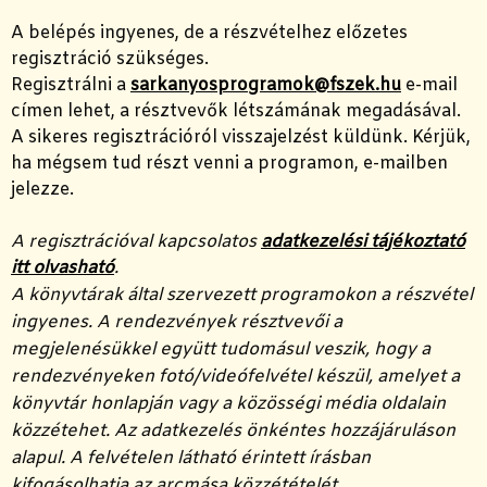
A belépés ingyenes, de a részvételhez előzetes
regisztráció szükséges.
Regisztrálni a
sarkanyosprogramok@fszek.hu
e-mail
címen lehet, a résztvevők létszámának megadásával.
A sikeres regisztrációról visszajelzést küldünk. Kérjük,
ha mégsem tud részt venni a programon, e-mailben
jelezze.
A regisztrációval kapcsolatos
adatkezelési tájékoztató
itt olvasható
.
A könyvtárak által szervezett programokon a részvétel
ingyenes. A rendezvények résztvevői a
megjelenésükkel együtt tudomásul veszik, hogy a
rendezvényeken fotó/videófelvétel készül, amelyet a
könyvtár honlapján vagy a közösségi média oldalain
közzétehet. Az adatkezelés önkéntes hozzájáruláson
alapul. A felvételen látható érintett írásban
kifogásolhatja az arcmása közzétételét.