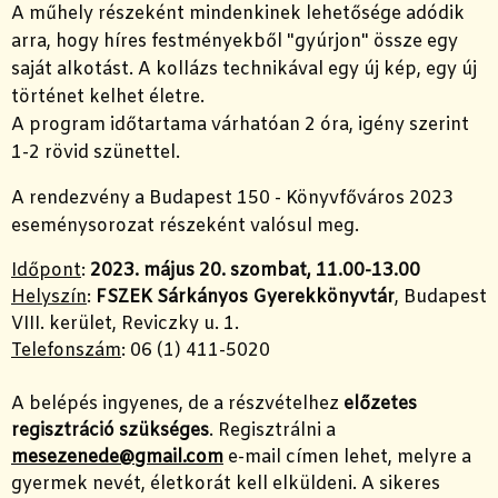
A műhely részeként mindenkinek lehetősége adódik
arra, hogy híres festményekből "gyúrjon" össze egy
saját alkotást. A kollázs technikával egy új kép, egy új
történet kelhet életre.
A program időtartama várhatóan 2 óra, igény szerint
1-2 rövid szünettel.
A rendezvény a Budapest 150 - Könyvfőváros 2023
eseménysorozat részeként valósul meg.
Időpont
:
2023. május 20. szombat, 11.00-13.00
Helyszín
:
FSZEK Sárkányos Gyerekkönyvtár
, Budapest
VIII. kerület, Reviczky u. 1.
Telefonszám
: 06 (1) 411-5020
A belépés ingyenes, de a részvételhez
előzetes
regisztráció szükséges
. Regisztrálni a
mesezenede@gmail.com
e-mail címen lehet, melyre a
gyermek nevét, életkorát kell elküldeni. A sikeres