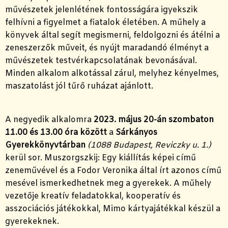
művészetek jelenlétének fontosságára igyekszik
felhívni a figyelmet a fiatalok életében. A műhely a
könyvek által segít megismerni, feldolgozni és átélni a
zeneszerzők műveit, és nyújt maradandó élményt a
művészetek testvérkapcsolatának bevonásával.
Minden alkalom alkotással zárul, melyhez kényelmes,
maszatolást jól tűrő ruházat ajánlott.
A negyedik alkalomra
2023. május 20-án
szombaton
11.00 és 13.00 óra között
a
Sárkányos
Gyerekkönyvtárban
(1088 Budapest, Reviczky u. 1.)
kerül sor. Muszorgszkij: Egy kiállítás képei című
zeneművével és a Fodor Veronika által írt azonos című
mesével ismerkedhetnek meg a gyerekek. A műhely
vezetője kreatív feladatokkal, kooperatív és
asszociációs játékokkal, Mimo kártyajátékkal készül a
gyerekeknek.