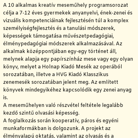
A 10 alkalmas kreatív meseműhely programsorozat
célja a 7-12 éves gyermekek anyanyelvi, ének-zenei és
vizuális kompetenciáinak fejlesztésén túl a komplex
személyiségfejlesztés és a tanulási módszerek,
képességek támogatása művészetpedagógiai,
élménypedagógiai módszerek alkalmazásával. Az
alkalmak középpontjában egy-egy történet áll,
melynek alapja egy papírszínház mese vagy egy olyan
könyv, melyet a Holnap Kiadó Mesék az operából
sorozatában, illetve a HVG Kiadó Klasszikus
zenemesék sorozatában jelent meg. Az említett
könyvek mindegyikéhez kapcsolódik egy zenei anyag
is.
A meseműhelyen való részvétel feltétele legalább
kezdő szintű olvasási képesség.
A foglalkozás során kooperatív, páros és egyéni
munkaformákban is dolgozunk. A projekt az
élményalapú oktatás, valamint az olvasás és a