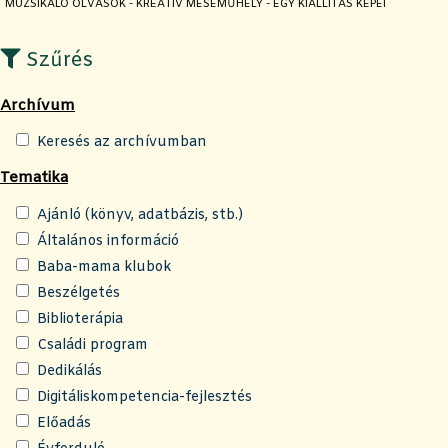
JELENLEGI OLDAL:
MUZSIKÁLÓ OLVASÓK - KREATÍV MESEMŰHELY - EGY KIÁLLÍTÁS KÉPEI
Szűrés
Archívum
Keresés az archívumban
Tematika
Ajánló (könyv, adatbázis, stb.)
Általános információ
Baba-mama klubok
Beszélgetés
Biblioterápia
Családi program
Dedikálás
Digitáliskompetencia-fejlesztés
Előadás