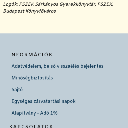
Logók: FSZEK Sárkányos Gyerekkönyvtár, FSZEK,
Budapest Könyvfőváros
INFORMÁCIÓK
Adatvédelem, belső visszaélés bejelentés
Minőségbiztosítás
Sajtó
Egységes zárvatartási napok
Alapítvány - Adó 1%
KAPCSOLATOK