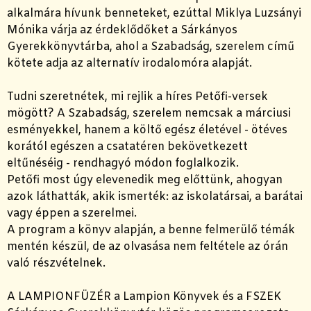
alkalmára hívunk benneteket, ezúttal Miklya Luzsányi
Mónika várja az érdeklődőket a Sárkányos
Gyerekkönyvtárba, ahol a Szabadság, szerelem című
kötete adja az alternatív irodalomóra alapját.
Tudni szeretnétek, mi rejlik a híres Petőfi-versek
mögött? A Szabadság, szerelem nemcsak a márciusi
esményekkel, hanem a költő egész életével - ötéves
korától egészen a csatatéren bekövetkezett
eltűnéséig - rendhagyó módon foglalkozik.
Petőfi most úgy elevenedik meg előttünk, ahogyan
azok láthatták, akik ismerték: az iskolatársai, a barátai
vagy éppen a szerelmei.
A program a könyv alapján, a benne felmerülő témák
mentén készül, de az olvasása nem feltétele az órán
való részvételnek.
A LAMPIONFÜZÉR a Lampion Könyvek és a FSZEK