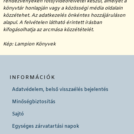
rendezvényeken fotó/videófelvétel készül, amelyet a
könyvtár honlapján vagy a közösségi média oldalain
közzétehet. Az adatkezelés önkéntes hozzájáruláson
alapul. A felvételen látható érintett írásban
kifogásolhatja az arcmása közzétételét.
Kép: Lampion Könyvek
INFORMÁCIÓK
Adatvédelem, belső visszaélés bejelentés
Minőségbiztosítás
Sajtó
Egységes zárvatartási napok