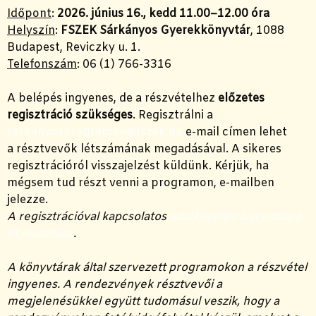
Időpont
:
2026. június 16., kedd 11.00–12.00 óra
Helyszín
:
FSZEK Sárkányos Gyerekkönyvtár
, 1088
Budapest, Reviczky u. 1.
Telefonszám
: 06 (1) 766-3316
A belépés ingyenes, de a részvételhez
előzetes
regisztráció szükséges
. Regisztrálni a
sarkanyosprogramok@fszek.hu
e-mail címen lehet
a résztvevők létszámának megadásával. A sikeres
regisztrációról visszajelzést küldünk. Kérjük, ha
mégsem tud részt venni a programon, e-mailben
jelezze.
A regisztrációval kapcsolatos
adatkezelési tájékoztató
itt olvasható
.
A könyvtárak által szervezett programokon a részvétel
ingyenes. A rendezvények résztvevői a
megjelenésükkel együtt tudomásul veszik, hogy a