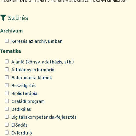
JELENLEGI OLDAL:
LAMPIONFÜZÉR: ALTERNATÍV IRODALOMÓRA MIKLYA LUZSÁNYI MÓNIKÁVAL
Szűrés
Archívum
Keresés az archívumban
Tematika
Ajánló (könyv, adatbázis, stb.)
Általános információ
Baba-mama klubok
Beszélgetés
Biblioterápia
Családi program
Dedikálás
Digitáliskompetencia-fejlesztés
Előadás
Évforduló