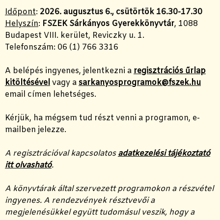
Időpont
:
2026. augusztus 6., csütörtök 16.30-17.30
Helyszín
:
FSZEK Sárkányos Gyerekkönyvtár
, 1088
Budapest VIII. kerület, Reviczky u. 1.
Telefonszám: 06 (1) 766 3316
A belépés ingyenes, jelentkezni a
regisztrációs űrlap
kitöltésével
vagy a
sarkanyosprogramok@fszek.hu
email címen lehetséges.
Kérjük, ha mégsem tud részt venni a programon, e-
mailben jelezze.
A regisztrációval kapcsolatos
adatkezelési tájékoztató
itt olvasható
.
A könyvtárak által szervezett programokon a részvétel
ingyenes. A rendezvények résztvevői a
megjelenésükkel együtt tudomásul veszik, hogy a