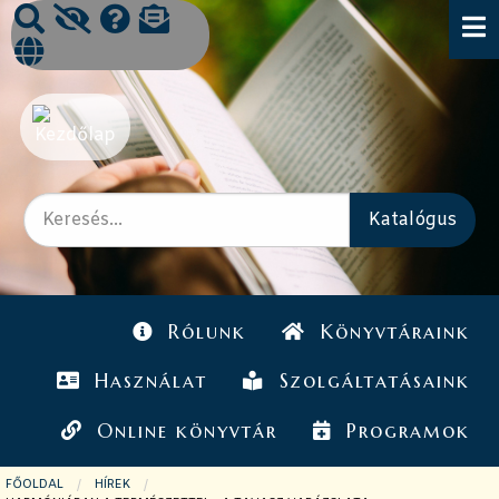
Rólunk
Könyvtáraink
Használat
Szolgáltatásaink
Online könyvtár
Programok
FŐOLDAL
HÍREK