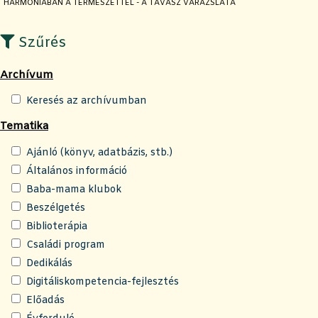
JELENLEGI OLDAL:
HARMÓNIÁBAN A TERMÉSZETTEL - A TAVASZ VARÁZSLATA
Szűrés
Archívum
Keresés az archívumban
Tematika
Ajánló (könyv, adatbázis, stb.)
Általános információ
Baba-mama klubok
Beszélgetés
Biblioterápia
Családi program
Dedikálás
Digitáliskompetencia-fejlesztés
Előadás