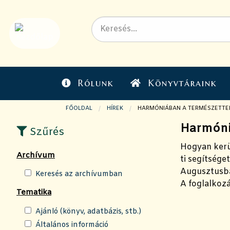
Rólunk
Könyvtáraink
FŐOLDAL
HÍREK
JELENLEGI OLDAL:
HARMÓNIÁBAN A TERMÉSZETTEL 
Harmóniá
Szűrés
Hogyan kerü
Archívum
ti segítsége
Augusztusba
Keresés az archívumban
A foglalkozá
Tematika
Ajánló (könyv, adatbázis, stb.)
Általános információ