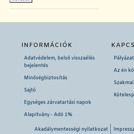
INFORMÁCIÓK
KAPC
Adatvédelem, belső visszaélés
Pályázat
bejelentés
Az én k
Minőségbiztosítás
Szakmai
Sajtó
Köteles
Egységes zárvatartási napok
Alapítvány - Adó 1%
Akadálymentességi nyilatkozat
Impress