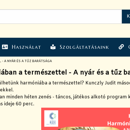
Használat
Szolgáltatásaink
- A NYÁR ÉS A TŰZ BARÁTSÁGA
ban a természettel - A nyár és a tűz b
lhetünk harmóniába a természettel? Kunczly Judit második
tekkel.
n minden héten zenés - táncos, játékos alkotó program k
s ideje 60 perc.