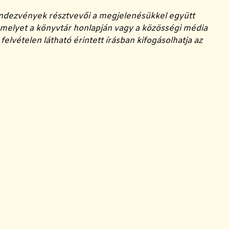
endezvények résztvevői a megjelenésükkel együtt
amelyet a könyvtár honlapján vagy a közösségi média
elvételen látható érintett írásban kifogásolhatja az