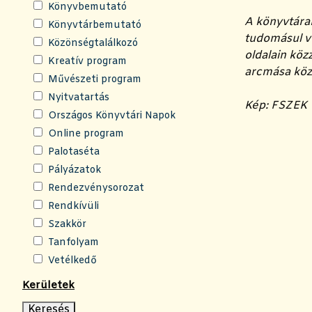
Könyvbemutató
A könyvtára
Könyvtárbemutató
tudomásul ve
Közönségtalálkozó
oldalain köz
Kreatív program
arcmása köz
Művészeti program
Nyitvatartás
Kép: FSZEK
Országos Könyvtári Napok
Online program
Palotaséta
Pályázatok
Rendezvénysorozat
Rendkívüli
Szakkör
Tanfolyam
Vetélkedő
Kerületek