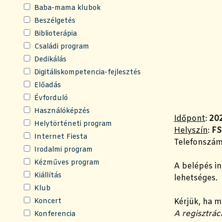
Baba-mama klubok
Beszélgetés
Biblioterápia
Családi program
Dedikálás
Digitáliskompetencia-fejlesztés
Előadás
Évforduló
Használóképzés
Időpont
:
202
Helytörténeti program
Helyszín
:
FS
Internet Fiesta
Telefonszám
Irodalmi program
Kézműves program
A belépés i
Kiállítás
lehetséges.
Klub
Koncert
Kérjük, ha m
A regisztrác
Konferencia