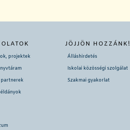
SOLATOK
JÖJJÖN HOZZÁNK
ok, projektek
Álláshirdetés
önyvtáram
Iskolai közösségi szolgálat
 partnerek
Szakmai gyakorlat
példányok
zum