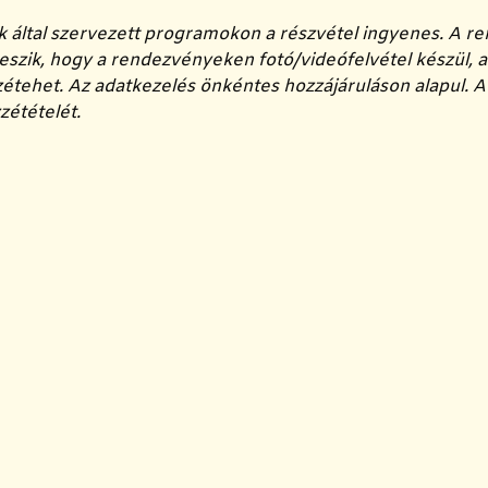
k által szervezett programokon a részvétel ingyenes. A r
szik, hogy a rendezvényeken fotó/videófelvétel készül, 
zétehet. Az adatkezelés önkéntes hozzájáruláson alapul. A f
zétételét.