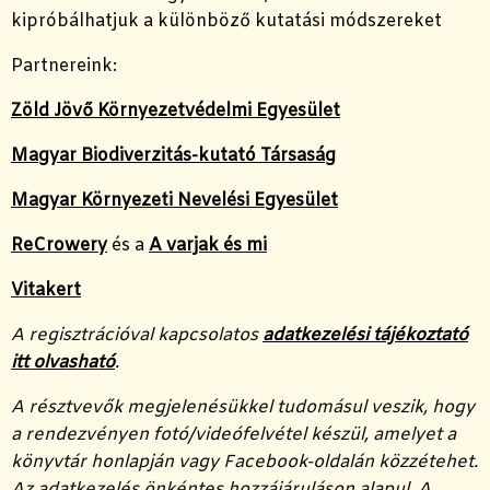
kipróbálhatjuk a különböző kutatási módszereket
Partnereink:
Zöld Jövő Környezetvédelmi Egyesület
Magyar Biodiverzitás-kutató Társaság
Magyar Környezeti Nevelési Egyesület
ReCrowery
és a
A varjak és mi
Vitakert
A regisztrációval kapcsolatos
adatkezelési tájékoztató
itt olvasható
.
A résztvevők megjelenésükkel tudomásul veszik, hogy
a rendezvényen fotó/videófelvétel készül, amelyet a
könyvtár honlapján vagy Facebook-oldalán közzétehet.
Az adatkezelés önkéntes hozzájáruláson alapul. A