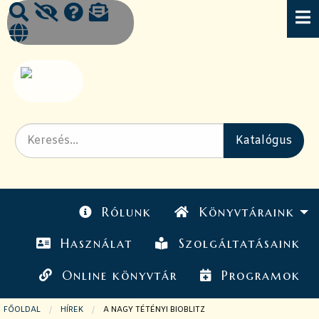
Rólunk
Könyvtáraink
Használat
Szolgáltatásaink
Online könyvtár
Programok
FŐOLDAL
HÍREK
JELENLEGI OLDAL:
A NAGY TÉTÉNYI BIOBLITZ