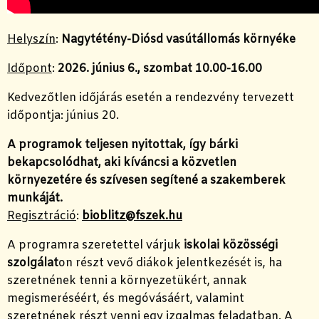
Helyszín
:
Nagytétény-Diósd vasútállomás környéke
Időpont
:
2026. június 6., szombat 10.00-16.00
Kedvezőtlen időjárás esetén a rendezvény tervezett
időpontja: június 20.
A programok teljesen nyitottak, így bárki
bekapcsolódhat, aki kíváncsi a közvetlen
környezetére és szívesen segítené a szakemberek
munkáját.
Regisztráció
:
bioblitz@fszek.hu
A programra szeretettel várjuk
iskolai közösségi
szolgálat
on részt vevő diákok jelentkezését is, ha
szeretnének tenni a környezetükért, annak
megismeréséért, és megóvásáért, valamint
szeretnének részt venni egy izgalmas feladatban. A