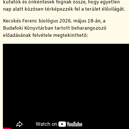
kutatók és önkéntesek fognak össze, hogy egyetlen
nap alatt közösen térképezzék fel a terület élővilágát.
Kecskés Ferenc biológus 2026. május 18-án, a
Budafoki Könyvtárban tartott beharangozozó
előadásának felvétele megtekinthető: