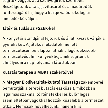
segítők vegyék át a szúnyogirtók szerepét.
Beszélgetünk a talaj javításáról és a madárodúk
fontosságáról is, hogy a kertje valódi ökológiai
menedékké váljon.
Játék és tudás az FSZEK-kel
A könyvtár standjánál fejtörők és állati kvízek várják a
gyerekeket. A játékos feladatok mellett
természetesen belelapozhatnak a legérdekesebb
természetvédelmi könyvekbe, amik segítenek
elmélyedni a nap folyamán látottakban.
Kutatás terepen a MBKT szakértőivel
A
Magyar Biodiverzitás-kutató Társaság
szakemberei
bemutatják a terepi kutatás eszközeit, miközben
izgalmas szakmai történetekkel és különleges
szemléltetőanyagokkal hozzák közelebb a természet
titkait. Nemcsak figyelhetünk, hanem ki is