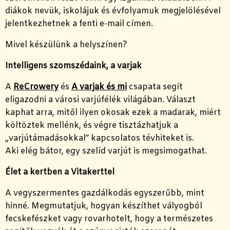
diákok nevük, iskolájuk és évfolyamuk megjelölésével
jelentkezhetnek a fenti e-mail címen.
Mivel készülünk a helyszínen?
Intelligens szomszédaink, a varjak
A
ReCrowery
és
A varjak és mi
csapata segít
eligazodni a városi varjúfélék világában. Választ
kaphat arra, mitől ilyen okosak ezek a madarak, miért
költöztek mellénk, és végre tisztázhatjuk a
„varjútámadásokkal” kapcsolatos tévhiteket is.
Aki elég bátor, egy szelíd varjút is megsimogathat.
Élet a kertben a Vitakerttel
A vegyszermentes gazdálkodás egyszerűbb, mint
hinné. Megmutatjuk, hogyan készíthet vályogból
fecskefészket vagy rovarhotelt, hogy a természetes