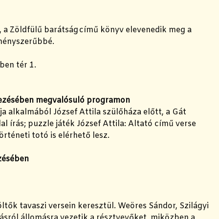
 a Zöldfülű barátság című könyv elevenedik meg a
élményszerűbbé.
ben tér 1.
ervezésében megvalósuló programon
 alkalmából József Attila szülőháza előtt, a Gát
 írás; puzzle játék József Attila: Altató című verse
rténeti totó is elérhető lesz.
ezésében
tők tavaszi versein keresztül. Weöres Sándor, Szilágyi
másról állomásra vezetik a résztvevőket, miközben a