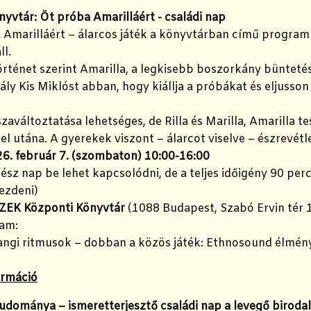
yvtár: Öt próba Amarilláért - családi nap
 Amarilláért – álarcos játék a könyvtárban című program
l.
örténet szerint Amarilla, a legkisebb boszorkány bünteté
rály Kis Miklóst abban, hogy kiállja a próbákat és eljusson 
szaváltoztatása lehetséges, de Rilla és Marilla, Amarilla 
el utána. A gyerekek viszont – álarcot viselve – észrevét
6. február 7. (szombaton) 10:00-16:00
ész nap be lehet kapcsolódni, de a teljes időigény 90 per
ezdeni)
ZEK Központi Könyvtár
(1088 Budapest, Szabó Ervin tér 1. 
am:
sangi ritmusok – dobban a közös játék: Ethnosound élmén
l
ormáció
udománya – ismeretterjesztő családi nap a levegő biroda