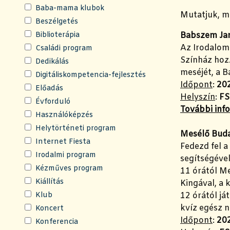
Baba-mama klubok
Mutatjuk, m
Beszélgetés
Biblioterápia
Babszem Jan
Az Irodalom 
Családi program
Színház hozz
Dedikálás
meséjét, a 
Digitáliskompetencia-fejlesztés
Időpont
:
202
Előadás
Helyszín
:
FS
Évforduló
További inf
Használóképzés
Helytörténeti program
Mesélő Buda
Internet Fiesta
Fedezd fel a
Irodalmi program
segítségével
Kézműves program
11 órától Me
Kiállítás
Kingával, a 
Klub
12 órától já
kvíz egész n
Koncert
Időpont
:
202
Konferencia