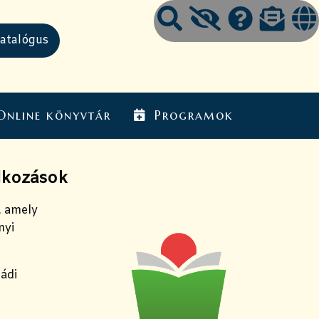
Online könyvtár
Programok
alkozások
, amely
nyi
ádi