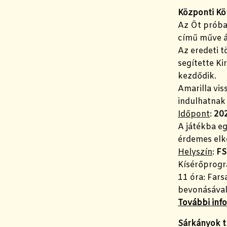
Központi Kön
Az Öt próba
című műve ál
Az eredeti t
segítette Ki
kezdődik.
Amarilla vis
indulhatnak 
Időpont
:
202
A játékba eg
érdemes elk
Helyszín
:
FS
Kísérőprogr
11 óra: Far
bevonásáva
További inf
Sárkányok t