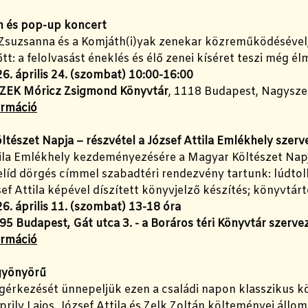
 és pop-up koncert
Zsuzsanna és a Komjáth(i)yak zenekar közreműködésével,
tt: a felolvasást éneklés és élő zenei kíséret teszi még 
6. április 24. (szombat) 10:00-16:00
ZEK Móricz Zsigmond Könyvtár
, 1118 Budapest, Nagysze
ormáció
ltészet Napja – részvétel a József Attila Emlékhely sz
ila Emlékhely kezdeményezésére a Magyar Költészet Napja
líd dörgés címmel szabadtéri rendezvény tartunk: lúdtollal
sef Attila képével díszített könyvjelző készítés; könyvtártö
6. április 11. (szombat) 13-18 óra
95 Budapest, Gát utca 3.
- a Boráros téri Könyvtár szerv
ormáció
gyönyörű
érkezését ünnepeljük ezen a családi napon klasszikus köl
ily Lajos, József Attila és Zelk Zoltán költeményei állo