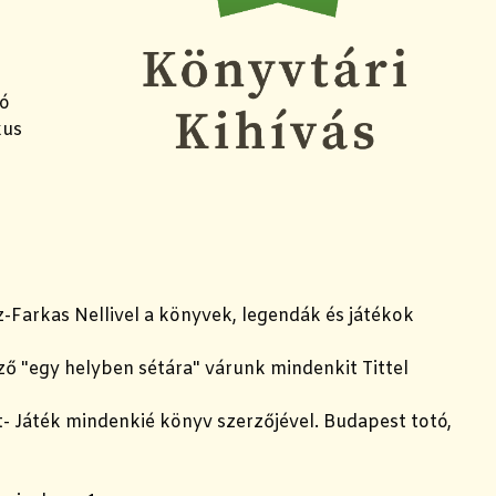
nó
kus
tz-Farkas Nellivel a könyvek, legendák és játékok
ező "egy helyben sétára" várunk mindenkit Tittel
t- Játék mindenkié könyv szerzőjével. Budapest totó,