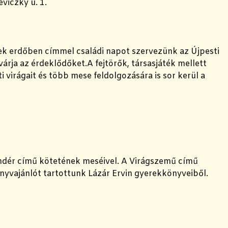
eviczky u. 1.
k erdőben címmel családi napot szervezünk az Újpesti
várja az érdeklődőket.A fejtörők, társasjáték mellett
virágait és több mese feldolgozására is sor kerül a
ündér című kötetének meséivel. A Virágszemű című
önyvajánlót tartottunk Lázár Ervin gyerekkönyveiből.