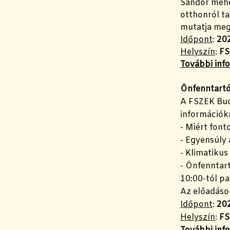
Sándor méhé
otthonról ta
mutatja me
Időpont
:
202
Helyszín
:
FS
További inf
Önfenntartó 
A FSZEK Bud
információka
- Miért font
- Egyensúly
- Klimatikus
- Önfenntar
10:00-tól pa
Az előadások
Időpont
:
202
Helyszín
:
FS