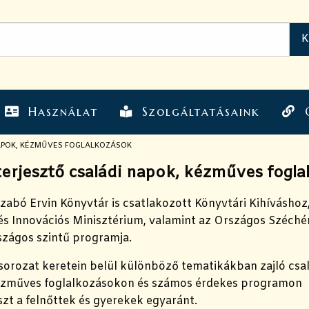
Használat
Szolgáltatásaink
APOK, KÉZMŰVES FOGLALKOZÁSOK
erjesztő családi napok, kézműves fogl
zabó Ervin Könyvtár is csatlakozott Könyvtári Kihíváshoz
 és Innovációs Minisztérium, valamint az Országos Széché
szágos szintű programja.
orozat keretein belül különböző tematikákban zajló csal
zműves foglalkozásokon és számos érdekes programon
zt a felnőttek és gyerekek egyaránt.