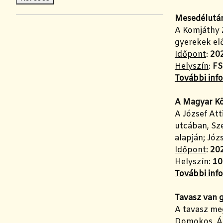
Mesedélután
A Komjáthy 
gyerekek elő
Időpont
:
202
Helyszín
:
FS
További inf
A Magyar Kö
A József Att
utcában, Sze
alapján; Józ
Időpont
:
202
Helyszín
:
10
További inf
Tavasz van 
A tavasz meg
Domokos, Ápr