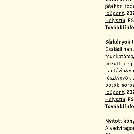
játékos irod
Időpont
:
202
Helyszín
:
FS
További inf
Sárkányok t
Családi nap
munkatársa, 
hozott megle
Fantázia&Va
résztvevők a
botok! soro
Időpont
:
202
Helyszín
:
FS
További inf
Nyitott köny
A vadviragom