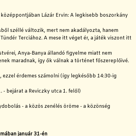
 középpontjában Lázár Ervin: A legkisebb boszorkány
sből széllé változik, mert nem akadályozta, hanem
Tündér Terciához. A mese itt véget ér, a játék viszont itt
testvérei, Anya-Banya állandó figyelme miatt nem
lenek maradnak, így ők válnak a történet főszereplőivé.
c, ezzel érdemes számolni (így legkésőbb 14:30-ig
- bejárat a Reviczky utca 1. felől)
ydobolás - a közös zenélés öröme - a közönség
lmában január 31-én