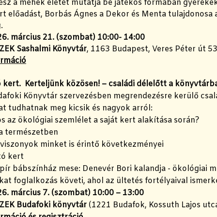
sz a méhek életét mutatja be játékos formában gyerekekn
rt előadást, Borbás Ágnes a Dekor és Menta tulajdonosa 
g.
6. március 21. (szombat) 10:00- 14:00
ZEK Sashalmi Könyvtár
, 1163 Budapest, Veres Péter út 53
ormáció
kert. Kerteljünk közösen! – családi délelőtt a könyvtárb
afoki Könyvtár szervezésben megrendezésre kerülő csal
t tudhatnak meg kicsik és nagyok arról:
os az ökológiai szemlélet a saját kert alakítása során?
 a természetben
 viszonyok minket is érintő következményei
tó kert
pír bábszínház mese: Denevér Bori kalandja - ökológiai 
at foglalkozás követi, ahol az ültetés fortélyaival isme
6. március 7. (szombat) 10:00 – 13:00
ZEK Budafoki könyvtár
(1221 Budafok, Kossuth Lajos utca