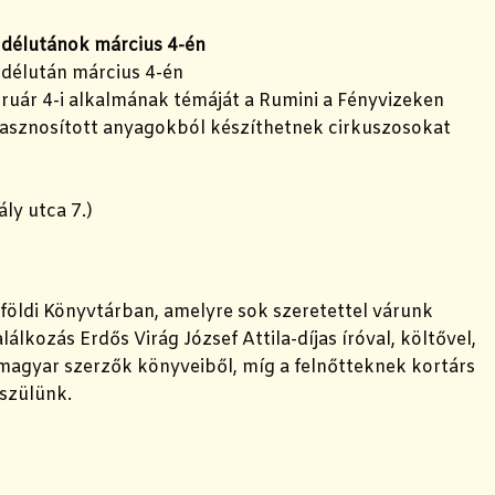
i délutánok március 4-én
 délután március 4-én
uár 4-i alkalmának témáját a Rumini a Fényvizeken
hasznosított anyagokból készíthetnek cirkuszosokat
ly utca 7.)
földi Könyvtárban, amelyre sok szeretettel várunk
álkozás Erdős Virág József Attila-díjas íróval, költővel,
magyar szerzők könyveiből, míg a felnőtteknek kortárs
észülünk.