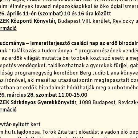
almi élmények tavaszi népszokásokkal és ökológiai ismer
6. április 11-én (szombat) 10 és 16 óra között
ZEK Központi Könyvtár,
Budapest VIII. kerület, Reviczky u
ormáció
udománya – ismeretterjesztő családi nap az erdő biroda
unk "Találkozás a tudománnyal " programrészének vendég
az erdők világát mutatta be: többek közt szó esett a meg
petés vendégeket: találkozhatnak a gyerekek fürjjel, gabo
lóság programegység keretében Berg Judit: Liana könyve 
z írónővel, aki mesél az utazásai során megtapasztalt dz
zatban az erdők birodalmát hódíthatják meg a robotméh
6. március 28. szombat 11.00-15.00
ZEK Sárkányos Gyerekkönyvtár
, 1088 Budapest, Reviczky
ormáció
vtár-nyitott kert
.hu tulajdonosa, Török Zita tart előadást a vadon élő be