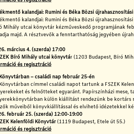
rmáció és regisztráció
ékmentő kalandjai: Rumini és Béka Bözsi újrahasznosítás
ékmentő kalandjai: Rumini és Béka Bözsi újrahasznosítási
ó Mihály utcai könyvtár kézműveskedő programjának febr
adja majd. A résztvevők a fenntarthatóság jegyében újra
6. március 4. (szerda) 17:00
ZEK Bíró Mihály utcai könyvtá
r (1203 Budapest, Bíró Mihá
rmáció és regisztráció
 Könyvtárban – családi nap február 25-én
 Könyvtárban címmel családi napot tartunk a FSZEK Kelen
yerekeket és felnőtteket egyaránt. Papírszínházi mese, tal
gyerekkönyvtárban külön kiállítást rendezünk be kortárs 
ők műveiből könyvkiállítással és elvihető idézetekkel k
6. február 25. (szerda) 12:00-19:00
ZEK Kelenföldi Könyvtár
(1119 Budapest, Etele út 55.)
rmáció és regisztráció