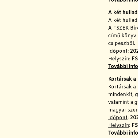
További info
A két hullad
A két hullad
A FSZEK Bír
című könyv 
csipeszből.
Időpont
:
202
Helyszín
:
FS
További info
Kortársak a
Kortársak a
mindenkit, g
valamint a 
magyar szerz
Időpont
:
202
Helyszín
:
FS
További info