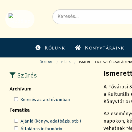
Rólunk
Könyvtáraink
FŐOLDAL
HÍREK
JELENLEGI OLDAL:
ISMERETTERJESZTŐ CSALÁDI N
Ismerett
Szűrés
A Fővárosi S
Archívum
a Kulturális
Keresés az archívumban
Könyvtár or
Tematika
Az eseménys
napokon, ké
Ajánló (könyv, adatbázis, stb.)
vehetnek rés
Általános információ