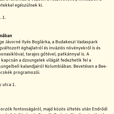
etekkel egészülnek ki.
. 1.
lmában
e Jávorné Ilyés Boglárka, a Budakeszi Vadaspark
változott éghajlatról és inváziós növényekről is és
nasiklóval, tarajos gőtével, patkánnyal is. A
kapcsán a dzsungelek világát fedezhetik fel a
sungelbeli kalandjairól Kolumbiában. Bevetésen a Bee-
ecskék programozói.
 utca 1.
porzók fontosságáról, majd közös ültetés után Endrődi