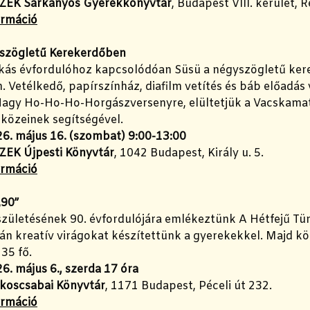
ZEK Sárkányos Gyerekkönyvtár
, Budapest VIII. kerület, R
ormáció
szögletű Kerekerdőben
kás évfordulóhoz kapcsolódóan Süsü a négyszögletű kere
 Vetélkedő, papírszínház, diafilm vetítés és báb előadás 
Nagy Ho-Ho-Ho-Horgászversenyre, elültetjük a Vacskamati 
zközeinek segítségével.
6. május 16. (szombat) 9:00-13:00
ZEK Újpesti Könyvtár
, 1042 Budapest, Király u. 5.
ormáció
„90”
 születésének 90. évfordulójára emlékeztünk A Hétfejű T
án kreatív virágokat készítettünk a gyerekekkel. Majd k
35 fő.
6. május 6., szerda 17 óra
koscsabai Könyvtár
, 1171 Budapest, Péceli út 232.
ormáció