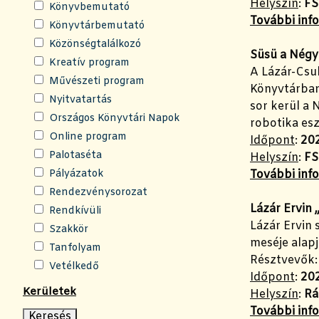
Helyszín
:
FS
Könyvbemutató
További inf
Könyvtárbemutató
Közönségtalálkozó
Süsü a Négy
Kreatív program
A Lázár-Csu
Művészeti program
Könyvtárban.
Nyitvatartás
sor kerül a 
Országos Könyvtári Napok
robotika es
Online program
Időpont
:
202
Palotaséta
Helyszín
:
FS
Pályázatok
További inf
Rendezvénysorozat
Lázár Ervin 
Rendkívüli
Lázár Ervin
Szakkör
meséje alapj
Tanfolyam
Résztvevők: 
Vetélkedő
Időpont
:
202
Kerületek
Helyszín
:
Rá
További inf