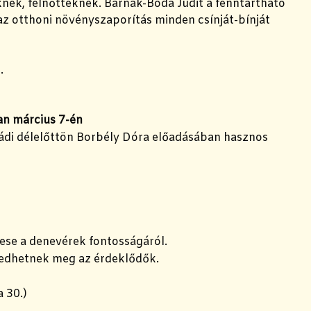
ek, felnőtteknek. Barnák-Boda Judit a fenntartható
az otthoni növényszaporítás minden csínját-bínját
.
an március 7-én
ádi délelőttön Borbély Dóra előadásában hasznos
mese a denevérek fontosságáról.
rkedhetnek meg az érdeklődők.
 30.)