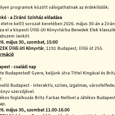
ilyen programok között válogathatnak az érdeklődők:
kó - a Ziránó Színház előadása
életre kel(l) sorozat keretében 2026. május 30-án a Zirá
a el a kispesti Üllői úti Könyvtárba Benedek Elek klasszi
Babszem Jankót.
6. május 30., szombat, 15:00
ZEK Üllői úti Könyvtár
, 1191 Budapest, Üllői út 255.
ormáció
pest - családi nap
 te Budapested! Gyere, keljünk útra Tittel Kingával és Bri
!
sélő Budapest - interaktív, színes, izgalmas, városfelfed
könyv szerzőjével.
tékos foglalkozás Britz-Farkas Nellivel a Játékos Budapes
ap.
6. május 30., szombat 11.00-16.00