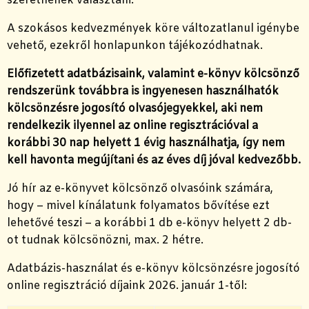
szeretnének választani.
A szokásos kedvezmények köre változatlanul igénybe
vehető, ezekről honlapunkon tájékozódhatnak.
Előfizetett adatbázisaink, valamint e-könyv kölcsönző
rendszerünk továbbra is ingyenesen használhatók
kölcsönzésre jogosító olvasójegyekkel, aki nem
rendelkezik ilyennel az online regisztrációval a
korábbi 30 nap helyett 1 évig használhatja, így nem
kell havonta megújítani és az éves díj jóval kedvezőbb.
Jó hír az e-könyvet kölcsönző olvasóink számára,
hogy – mivel kínálatunk folyamatos bővítése ezt
lehetővé teszi – a korábbi 1 db e-könyv helyett 2 db-
ot tudnak kölcsönözni, max. 2 hétre.
Adatbázis-használat és e-könyv kölcsönzésre jogosító
online regisztráció díjaink 2026. január 1-től: