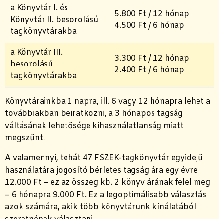
a Könyvtár I. és
5.800 Ft / 12 hónap
Könyvtár II. besorolású
4.500 Ft / 6 hónap
tagkönyvtárakba
a Könyvtár III.
3.300 Ft / 12 hónap
besorolású
2.400 Ft / 6 hónap
tagkönyvtárakba
Könyvtárainkba 1 napra, ill. 6 vagy 12 hónapra lehet a
továbbiakban beiratkozni, a 3 hónapos tagság
váltásának lehetősége kihasználatlanság miatt
megszűnt.
A valamennyi, tehát 47 FSZEK-tagkönyvtár egyidejű
használatára jogosító bérletes tagság ára egy évre
12.000 Ft – ez az összeg kb. 2 könyv árának felel meg
– 6 hónapra 9.000 Ft. Ez a legoptimálisabb választás
azok számára, akik több könyvtárunk kínálatából