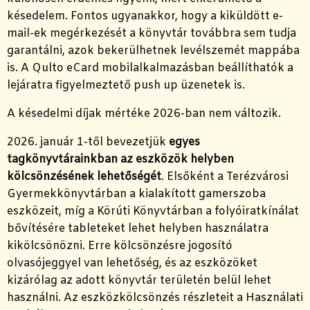
késedelem. Fontos ugyanakkor, hogy a kiküldött e-
mail-ek megérkezését a könyvtár továbbra sem tudja
garantálni, azok bekerülhetnek levélszemét mappába
is. A Qulto eCard mobilalkalmazásban beállíthatók a
lejáratra figyelmeztető push up üzenetek is.
A késedelmi díjak mértéke 2026-ban nem változik.
2026. január 1-től bevezetjük
egyes
tagkönyvtárainkban az eszközök helyben
kölcsönzésének lehetőségét
. Elsőként a Terézvárosi
Gyermekkönyvtárban a kialakított gamerszoba
eszközeit, míg a Körúti Könyvtárban a folyóiratkínálat
bővítésére tableteket lehet helyben használatra
kikölcsönözni. Erre kölcsönzésre jogosító
olvasójeggyel van lehetőség, és az eszközöket
kizárólag az adott könyvtár területén belül lehet
használni. Az eszközkölcsönzés részleteit a Használati