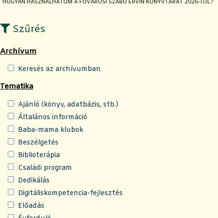
JELENLEGI OLDAL:
HOGYAN HASZNÁLHATOM A FŐVÁROSI SZABÓ ERVIN KÖNYVTÁRAT 2026-TÓL?
Szűrés
Archívum
Keresés az archívumban
Tematika
Ajánló (könyv, adatbázis, stb.)
Általános információ
Baba-mama klubok
Beszélgetés
Biblioterápia
Családi program
Dedikálás
Digitáliskompetencia-fejlesztés
Előadás