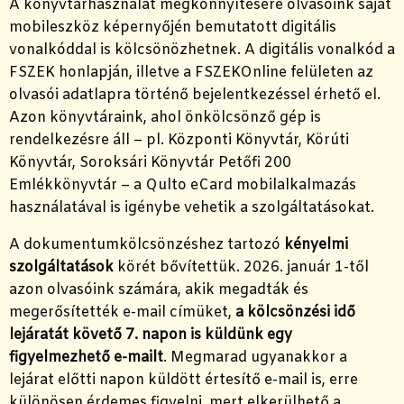
A könyvtárhasználat megkönnyítésére olvasóink saját
mobileszköz képernyőjén bemutatott digitális
vonalkóddal is kölcsönözhetnek. A digitális vonalkód a
FSZEK honlapján, illetve a FSZEKOnline felületen az
olvasói adatlapra történő bejelentkezéssel érhető el.
Azon könyvtáraink, ahol önkölcsönző gép is
rendelkezésre áll – pl. Központi Könyvtár, Körúti
Könyvtár, Soroksári Könyvtár Petőfi 200
Emlékkönyvtár – a Qulto eCard mobilalkalmazás
használatával is igénybe vehetik a szolgáltatásokat.
A dokumentumkölcsönzéshez tartozó
kényelmi
szolgáltatások
körét bővítettük. 2026. január 1-től
azon olvasóink számára, akik megadták és
megerősítették e-mail címüket,
a kölcsönzési idő
lejáratát követő 7. napon is küldünk egy
figyelmezhető e-mailt
. Megmarad ugyanakkor a
lejárat előtti napon küldött értesítő e-mail is, erre
különösen érdemes figyelni, mert elkerülhető a