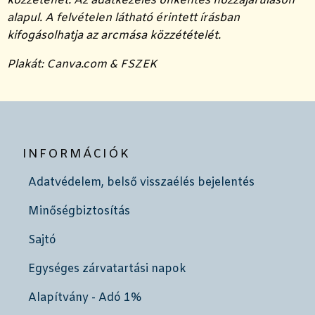
közzétehet. Az adatkezelés önkéntes hozzájáruláson
alapul. A felvételen látható érintett írásban
kifogásolhatja az arcmása közzétételét.
Plakát: Canva.com & FSZEK
INFORMÁCIÓK
Adatvédelem, belső visszaélés bejelentés
Minőségbiztosítás
Sajtó
Egységes zárvatartási napok
Alapítvány - Adó 1%