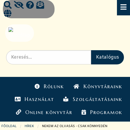
Rólunk
Könyvtáraink
Használat
Szolgáltatásaink
Online könyvtár
Programok
FŐOLDAL
HÍREK
JELENLEGI OLDAL:
NEKEM AZ OLVASÁS - CSAK KÖNNYEDÉN