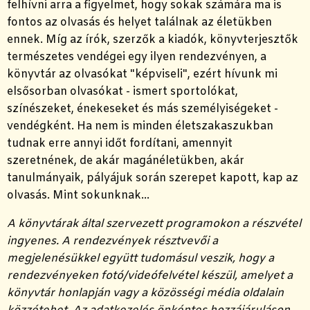
felhívni arra a figyelmet, hogy sokak számára ma is
fontos az olvasás és helyet találnak az életükben
ennek. Míg az írók, szerzők a kiadók, könyvterjesztők
természetes vendégei egy ilyen rendezvényen, a
könyvtár az olvasókat "képviseli", ezért hívunk mi
elsősorban olvasókat - ismert sportolókat,
színészeket, énekeseket és más személyiségeket -
vendégként. Ha nem is minden életszakaszukban
tudnak erre annyi időt fordítani, amennyit
szeretnének, de akár magánéletükben, akár
tanulmányaik, pályájuk során szerepet kapott, kap az
olvasás. Mint sokunknak...
A könyvtárak által szervezett programokon a részvétel
ingyenes. A rendezvények résztvevői a
megjelenésükkel együtt tudomásul veszik, hogy a
rendezvényeken fotó/videófelvétel készül, amelyet a
könyvtár honlapján vagy a közösségi média oldalain