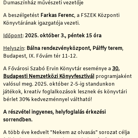
Dumaszínház művészeti vezetője
A beszélgetést
Farkas Ferenc
, a FSZEK Központi
Könyvtárának igazgatója vezeti.
Időpont
:
2025. október 3., péntek 15 óra
Helyszín
:
Bálna rendezvényközpont, Pálffy terem
,
Budapest, IX. Fővám tér 11-12.
A Fővárosi Szabó Ervin Könyvtár eseménye a
30.
Budapesti Nemzetközi Könyvfesztivál
programjaként
valósul meg. 2025. október 2-5-ig standunkon
játékok, kreatív foglalkozások lesznek és könyvtári
bérlet 30% kedvezménnyel váltható!
A részvétel ingyenes, helyfoglalás érkezési
sorrendben.
A több éve kedvelt "Nekem az olvasás" sorozat célja