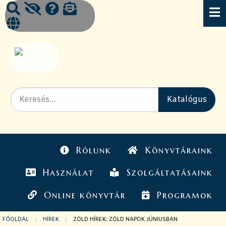
Rólunk
Könyvtáraink
Használat
Szolgáltatásaink
Online könyvtár
Programok
FŐOLDAL
HÍREK
JELENLEGI OLDAL:
ZÖLD HÍREK: ZÖLD NAPOK JÚNIUSBAN