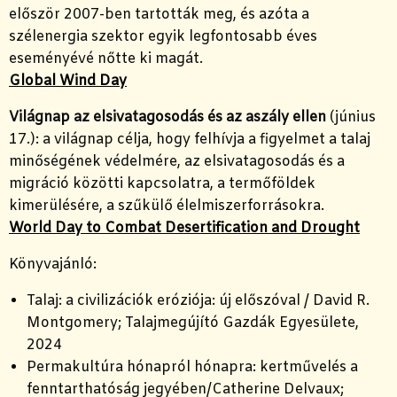
először 2007-ben tartották meg, és azóta a
szélenergia szektor egyik legfontosabb éves
eseményévé nőtte ki magát.
Global Wind Day
Világnap az elsivatagosodás és az aszály ellen
(június
17.): a világnap célja, hogy felhívja a figyelmet a talaj
minőségének védelmére, az elsivatagosodás és a
migráció közötti kapcsolatra, a termőföldek
kimerülésére, a szűkülő élelmiszerforrásokra.
World Day to Combat Desertification and Drought
Könyvajánló:
Talaj: a civilizációk eróziója: új előszóval / David R.
Montgomery; Talajmegújító Gazdák Egyesülete,
2024
Permakultúra hónapról hónapra: kertművelés a
fenntarthatóság jegyében/Catherine Delvaux;