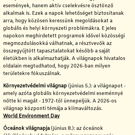
események, hanem aktív cselekvésre ösztönző
alkalmak is. Ezek a napok lehetőséget biztosítanak
arra, hogy közösen keressünk megoldásokat a
globális és helyi környezeti problémákra. E jeles
napokon meghirdetett programok idővel közösségi
megmozdulásokká válhatnak, a résztvevők az
összegyűjtött tapasztalatokat később a saját
életükben is alkalmazhatják. A világnapok hivatalos
oldalain megtudhatod, hogy 2026-ban milyen
területekre fókuszálnak.
Környezetvédelmi világnap
(június 5.): a világnapot -
amely azóta globális környezetvédelmi eseménnyé
nőtte ki magát - 1972-től ünnepeljük. A 2026-os
világnap központi témája a klímaváltozás.
World Environment Day
Óceánok világnapja
(június 8.): az óceánok