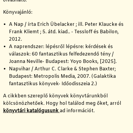
olvasható.
Könyvajánló:
A Nap / írta Erich Übelacker ; ill. Peter Klaucke és
Frank Kliemt ; 5. átd. kiad.. - Tessloff és Babilon,
2012.
A naprendszer: lépésről lépésre: kérdések és
válaszok: 60 fantasztikus felfedezendő tény /
Joanna Neville- Budapest: Yoyo Books, [2025].
Napvihar / Arthur C. Clarke & Stephen Baxter;
Budapest: Metropolis Media, 2007. (Galaktika
fantasztikus könyvek- Időodisszeia 2.)
A cikkben szereplő könyvek könyvtárunkból
kölcsönözhetőek. Hogy hol találod meg őket, arról
könyvtári katalógusunk
ad információt.