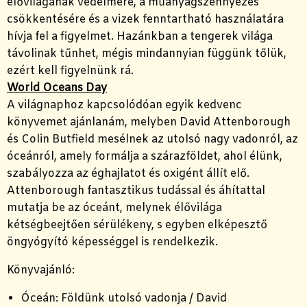
élővilágának védelmére, a műanyagszennyezés
csökkentésére és a vizek fenntartható használatára
hívja fel a figyelmet. Hazánkban a tengerek világa
távolinak tűnhet, mégis mindannyian függünk tőlük,
ezért kell figyelnünk rá.
World Oceans Day
A világnaphoz kapcsolódóan egyik kedvenc
könyvemet ajánlanám, melyben David Attenborough
és Colin Butfield mesélnek az utolsó nagy vadonról, az
óceánról, amely formálja a szárazföldet, ahol élünk,
szabályozza az éghajlatot és oxigént állít elő.
Attenborough fantasztikus tudással és áhítattal
mutatja be az óceánt, melynek élővilága
kétségbeejtően sérülékeny, s egyben elképesztő
öngyógyító képességgel is rendelkezik.
Könyvajánló:
Óceán: Földünk utolsó vadonja / David