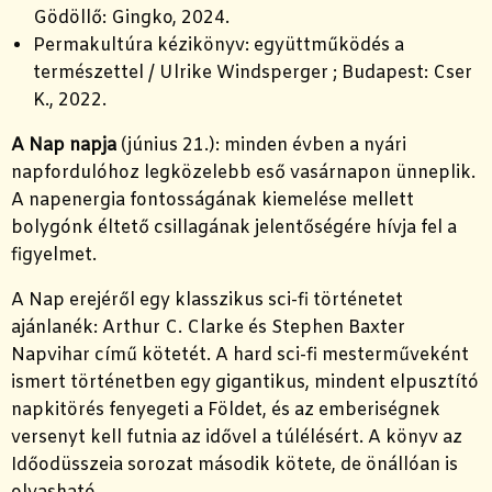
Gödöllő: Gingko, 2024.
Permakultúra kézikönyv: együttműködés a
természettel / Ulrike Windsperger ; Budapest: Cser
K., 2022.
A Nap napja
(június 21.): minden évben a nyári
napfordulóhoz legközelebb eső vasárnapon ünneplik.
A
napenergia
fontosságának kiemelése mellett
bolygónk éltető csillagának jelentőségére hívja fel a
figyelmet.
A Nap erejéről egy klasszikus sci-fi történetet
ajánlanék: Arthur C. Clarke és Stephen Baxter
Napvihar című kötetét. A hard sci-fi mesterműveként
ismert történetben egy gigantikus, mindent elpusztító
napkitörés fenyegeti a Földet, és az emberiségnek
versenyt kell futnia az idővel a túlélésért. A könyv az
Időodüsszeia sorozat második kötete, de önállóan is