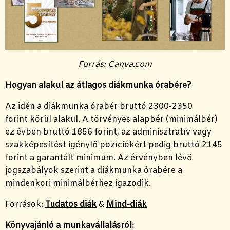
Forrás: Canva.com
Hogyan alakul az átlagos diákmunka órabére?
Az idén a diákmunka órabér bruttó 2300-2350
forint körül alakul
. A törvényes alapbér (minimálbér)
ez évben
bruttó 1856 forint
,
az adminisztratív vagy
szakképesítést igénylő pozíciókért pedig
bruttó 2145
forint
a garantált minimum. A
z érvényben lévő
jogszabályok szerint a diákmunka órabére a
mindenkori minimálbérhez igazodik.
Források:
Tudatos diák
&
Mind-diák
Könyvajánló a munkavállalásról: