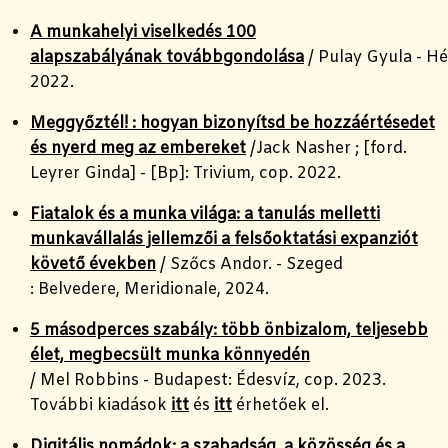
A munkahelyi viselkedés 100
alapszabályának továbbgondolása
/ Pulay Gyula - H
2022.
Meggyőztél! : hogyan bizonyítsd be hozzáértésedet
és nyerd meg az embereket
/Jack Nasher ; [ford.
Leyrer Ginda] - [Bp]: Trivium, cop. 2022.
Fiatalok és a munka világa: a tanulás melletti
munkavállalás jellemzői a felsőoktatási expanziót
követő években
/ Szőcs Andor. - Szeged
: Belvedere, Meridionale, 2024.
5 másodperces szabály: több önbizalom, teljesebb
élet, megbecsült munka könnyedén
/ Mel Robbins - Budapest: Édesvíz, cop. 2023.
További kiadások
itt
és
itt
érhetőek el.
Digitális nomádok: a szabadság, a közösség és a