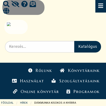
Rólunk
Könyvtáraink
Használat
Szolgáltatásaink
Online könyvtár
Programok
FŐOLDAL
HÍREK
JELENLEGI OLDAL:
DIÁKMUNKA KISOKOS A NYÁRRA