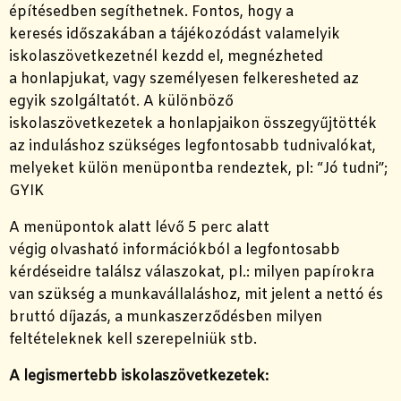
építésedben segíthetnek.
Fontos, hogy a
keresés időszakában a tájékozódást valamelyik
iskolaszövetkezetnél kezdd el, megnézheted
a honlapjukat, vagy személyesen felkeresheted az
egyik szolgáltatót. A különböző
iskolaszövetkezetek a honlapjaikon összegyűjtötték
az induláshoz szükséges legfontosabb tudnivalókat,
melyeket külön menüpontba rendeztek, pl: “Jó tudni”;
GYIK
A menüpontok alatt lévő 5 perc alatt
végig olvasható információkból a legfontosabb
kérdéseidre találsz válaszokat, pl.: milyen papírokra
van szükség a munkavállaláshoz, mit jelent a nettó és
bruttó díjazás, a munkaszerződésben milyen
feltételeknek kell szerepelniük stb.
A legismertebb iskolaszövetkezetek: