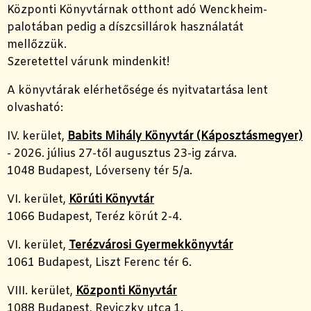
Központi Könyvtárnak otthont adó Wenckheim-
palotában pedig a díszcsillárok használatát
mellőzzük.
Szeretettel várunk mindenkit!
A könyvtárak elérhetősége és nyitvatartása lent
olvasható:
IV. kerület,
Babits Mihály Könyvtár (Káposztásmegyer)
- 2026. július 27-től augusztus 23-ig zárva.
1048 Budapest, Lóverseny tér 5/a.
VI. kerület,
Körúti Könyvtár
1066 Budapest, Teréz körút 2-4.
VI. kerület,
Terézvárosi Gyermekkönyvtár
1061 Budapest, Liszt Ferenc tér 6.
VIII. kerület,
Központi Könyvtár
1088 Budapest, Reviczky utca 1.