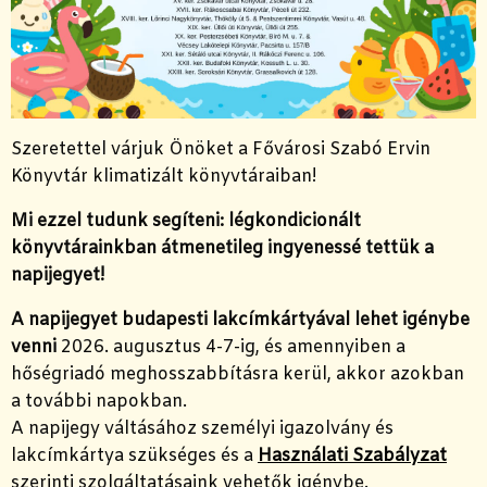
Szeretettel várjuk Önöket a Fővárosi Szabó Ervin
Könyvtár klimatizált könyvtáraiban!
Mi ezzel tudunk segíteni: légkondicionált
könyvtárainkban átmenetileg ingyenessé tettük a
napijegyet!
A napijegyet budapesti lakcímkártyával lehet igénybe
venni
2026. augusztus 4-7-ig, és amennyiben a
hőségriadó meghosszabbításra kerül, akkor azokban
a további napokban.
A napijegy váltásához személyi igazolvány és
lakcímkártya szükséges és a
Használati Szabályzat
szerinti szolgáltatásaink vehetők igénybe.