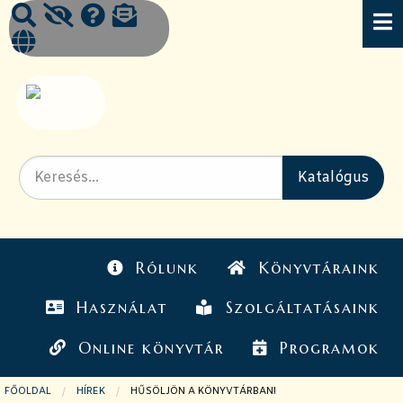
Rólunk
Könyvtáraink
Használat
Szolgáltatásaink
Online könyvtár
Programok
FŐOLDAL
HÍREK
JELENLEGI OLDAL:
HŰSÖLJÖN A KÖNYVTÁRBAN!