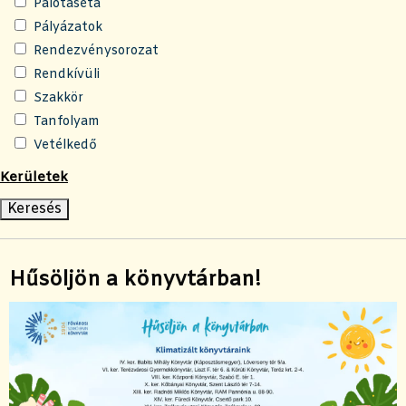
Palotaséta
Pályázatok
Rendezvénysorozat
Rendkívüli
Szakkör
Tanfolyam
Vetélkedő
Kerületek
Hűsöljön a könyvtárban!