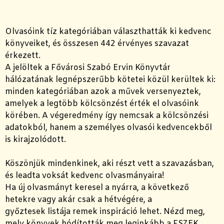
Olvasóink tíz kategóriában választhatták ki kedvenc
könyveiket, és összesen 442 érvényes szavazat
érkezett.
A jelöltek a Fővárosi Szabó Ervin Könyvtár
hálózatának legnépszerűbb kötetei közül kerültek ki:
minden kategóriában azok a művek versenyeztek,
amelyek a legtöbb kölcsönzést érték el olvasóink
körében. A végeredmény így nemcsak a kölcsönzési
adatokból, hanem a személyes olvasói kedvencekből
is kirajzolódott.
Köszönjük mindenkinek, aki részt vett a szavazásban,
és leadta voksát kedvenc olvasmányaira!
Ha új olvasmányt keresel a nyárra, a következő
hetekre vagy akár csak a hétvégére, a
győztesek listája remek inspiráció lehet. Nézd meg,
mely könyvek hódították meg leginkább a FSZEK