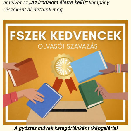
amelyet az
„Az irodalom életre kel(l)”
kampány
részeként hirdettünk meg.
A győztes művek kategóriánként (képgaléria)