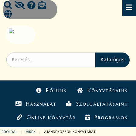
Rólunk
Könyvtáraink
Használat
Szolgáltatásaink
Online könyvtár
Programok
FŐOLDAL
HÍREK
JELENLEGI OLDAL:
AJÁNDÉKOZZON KÖNYVTÁRAT!