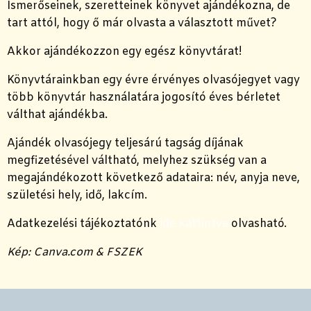
Ismerőseinek, szeretteinek könyvet ajándékozna, de
tart attól, hogy ő már olvasta a választott művet?
Akkor ajándékozzon egy egész könyvtárat!
Könyvtárainkban egy évre érvényes olvasójegyet vagy
több könyvtár használatára jogosító éves bérletet
válthat ajándékba.
Ajándék olvasójegy teljesárú tagság díjának
megfizetésével váltható, melyhez szükség van a
megajándékozott következő adataira: név, anyja neve,
születési hely, idő, lakcím.
Adatkezelési tájékoztatónk
ide kattintva
olvasható.
Kép: Canva.com & FSZEK