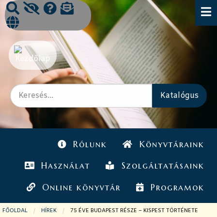
Rólunk
Könyvtáraink
Használat
Szolgáltatásaink
Online könyvtár
Programok
FŐOLDAL
HÍREK
JELENLEGI OLDAL:
75 ÉVE BUDAPEST RÉSZE – KISPEST TÖRTÉNETE