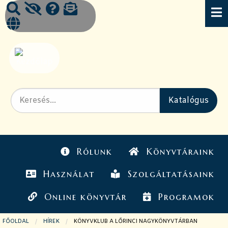
Rólunk
Könyvtáraink
Használat
Szolgáltatásaink
Online könyvtár
Programok
FŐOLDAL
HÍREK
JELENLEGI OLDAL:
KÖNYVKLUB A LŐRINCI NAGYKÖNYVTÁRBAN