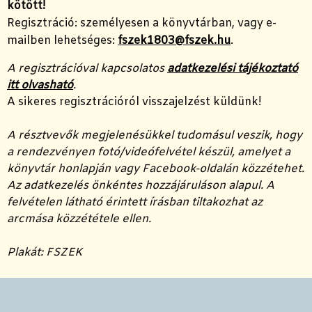
kötött!
Regisztráció: személyesen a könyvtárban,
vagy e-
mailben lehetséges:
fszek1803@fszek.hu
.
A regisztrációval kapcsolatos
adatkezelési tájékoztató
itt olvasható
.
A sikeres regisztrációról visszajelzést küldünk!
A résztvevők megjelenésükkel tudomásul veszik, hogy
a rendezvényen fotó/videófelvétel készül, amelyet a
könyvtár honlapján vagy Facebook-oldalán közzétehet.
Az adatkezelés önkéntes hozzájáruláson alapul. A
felvételen látható érintett írásban tiltakozhat az
arcmása közzététele ellen.
Plakát: FSZEK