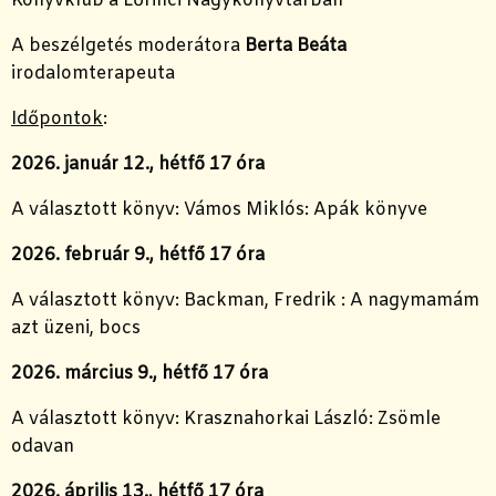
Könyvklub a Lőrinci Nagykönyvtárban
A beszélgetés moderátora
Berta Beáta
irodalomterapeuta
Időpontok
:
2026. január 12., hétfő 17 óra
A választott könyv: Vámos Miklós: Apák könyve
2026. február 9., hétfő 17 óra
A választott könyv: Backman, Fredrik : A nagymamám
azt üzeni, bocs
2026. március 9., hétfő 17 óra
A választott könyv: Krasznahorkai László: Zsömle
odavan
2026. április 13., hétfő 17 óra