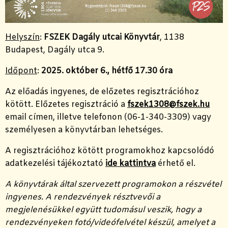
Helyszín
:
FSZEK Dagály utcai Könyvtár
, 1138
Budapest, Dagály utca 9.
Időpont
:
2025. október 6., hétfő 17.30 óra
Az előadás ingyenes, de előzetes regisztrációhoz
kötött. Előzetes regisztráció a
fszek1308@fszek.hu
email címen, illetve telefonon (06-1-340-3309) vagy
személyesen a könyvtárban lehetséges.
A regisztrációhoz kötött programokhoz kapcsolódó
adatkezelési tájékoztató
ide kattintva
érhető el.
A könyvtárak által szervezett programokon a részvétel
ingyenes. A rendezvények résztvevői a
megjelenésükkel együtt tudomásul veszik, hogy a
rendezvényeken fotó/videófelvétel készül, amelyet a