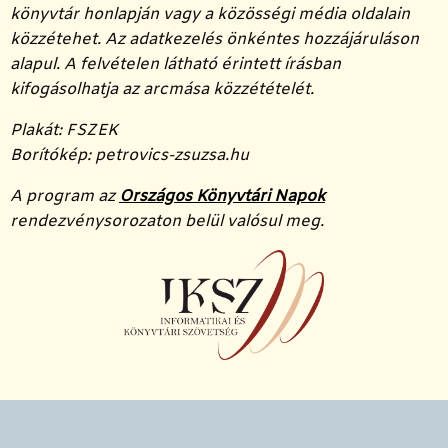
könyvtár honlapján vagy a közösségi média oldalain
közzétehet. Az adatkezelés önkéntes hozzájáruláson
alapul. A felvételen látható érintett írásban
kifogásolhatja az arcmása közzétételét.
Plakát: FSZEK
Borítókép: petrovics-zsuzsa.hu
A program az
Országos Könyvtári Napok
rendezvénysorozaton belül valósul meg.