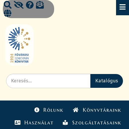
Rólunk
Könyvtáraink
Használat
Szolgáltatásaink