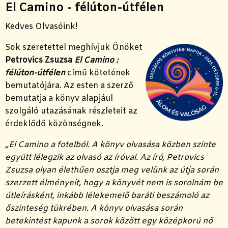
El Camino - félúton-útfélen
Kedves Olvasóink!
Sok szeretettel meghívjuk Önöket
Petrovics Zsuzsa
El Camino :
félúton-útfélen
című kötetének
bemutatójára. Az esten a szerző
bemutatja a könyv alapjául
szolgáló utazásának részleteit az
érdeklődő közönségnek.
„El Camino a fotelból. A könyv olvasása közben szinte
együtt lélegzik az olvasó az íróval. Az író, Petrovics
Zsuzsa olyan élethűen osztja meg velünk az útja során
szerzett élményeit, hogy a könyvét nem is sorolnám be
útleírásként, inkább lélekemelő baráti beszámoló az
őszinteség tükrében. A könyv olvasása során
betekintést kapunk a sorok között egy középkorú nő