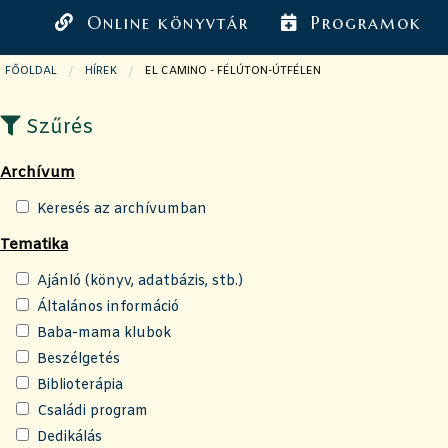
Online könyvtár
Programok
FŐOLDAL
HÍREK
JELENLEGI OLDAL:
EL CAMINO - FÉLÚTON-ÚTFÉLEN
Szűrés
Archívum
Keresés az archívumban
Tematika
Ajánló (könyv, adatbázis, stb.)
Általános információ
Baba-mama klubok
Beszélgetés
Biblioterápia
Családi program
Dedikálás