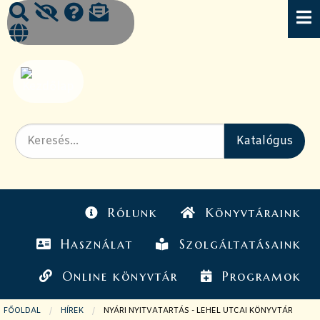
Rólunk
Könyvtáraink
Használat
Szolgáltatásaink
Online könyvtár
Programok
FŐOLDAL
HÍREK
JELENLEGI OLDAL:
NYÁRI NYITVATARTÁS - LEHEL UTCAI KÖNYVTÁR