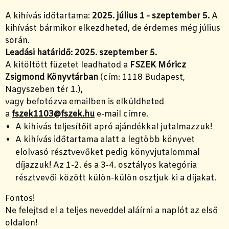
A kihívás időtartama:
2025. július 1 - szeptember 5.
A
kihívást bármikor elkezdheted, de érdemes még július
során.
Leadási határidő: 2025. szeptember 5.
A kitöltött füzetet leadhatod a
FSZEK Móricz
Zsigmond Könyvtárban
(cím: 1118 Budapest,
Nagyszeben tér 1.),
vagy befotózva emailben is elküldheted
a
fszek1103@fszek.hu
e-mail címre.
A kihívás teljesítőit apró ajándékkal jutalmazzuk!
A kihívás időtartama alatt a legtöbb könyvet
elolvasó résztvevőket pedig könyvjutalommal
díjazzuk! Az 1-2. és a 3-4. osztályos kategória
résztvevői között külön-külön osztjuk ki a díjakat.
Fontos!
Ne felejtsd el a teljes neveddel aláírni a naplót az első
oldalon!