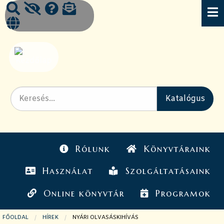
Rólunk
Könyvtáraink
Használat
Szolgáltatásaink
Online könyvtár
Programok
FŐOLDAL
HÍREK
JELENLEGI OLDAL:
NYÁRI OLVASÁSKIHÍVÁS