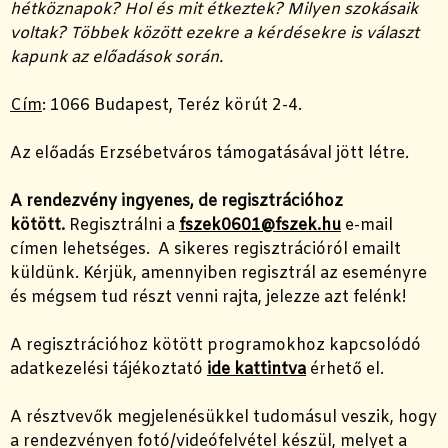
hétköznapok? Hol és mit étkeztek? Milyen szokásaik
voltak? Többek között ezekre a kérdésekre is választ
kapunk az előadások során.
Cím
: 1066 Budapest, Teréz körút 2-4.
Az előadás Erzsébetváros támogatásával jött létre.
A rendezvény ingyenes, de regisztrációhoz
kötött.
Regisztrálni a
fszek0601@fszek.hu
e-mail
címen lehetséges. A sikeres regisztrációról emailt
küldünk. Kérjük, amennyiben regisztrál az eseményre
és mégsem tud részt venni rajta, jelezze azt felénk!
A regisztrációhoz kötött programokhoz kapcsolódó
adatkezelési tájékoztató
ide kattintva
érhető el.
A résztvevők megjelenésükkel tudomásul veszik, hogy
a rendezvényen fotó/videófelvétel készül, melyet a