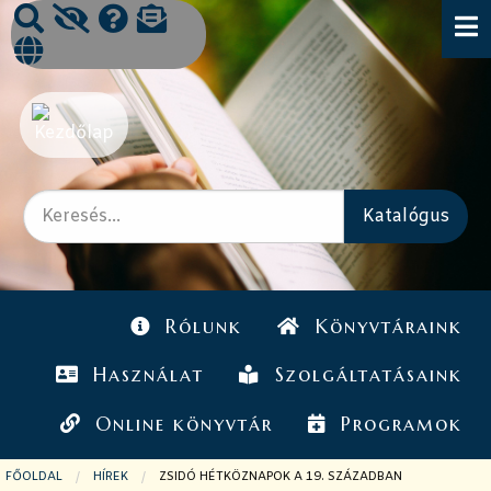
Rólunk
Könyvtáraink
Használat
Szolgáltatásaink
Online könyvtár
Programok
FŐOLDAL
HÍREK
JELENLEGI OLDAL:
ZSIDÓ HÉTKÖZNAPOK A 19. SZÁZADBAN