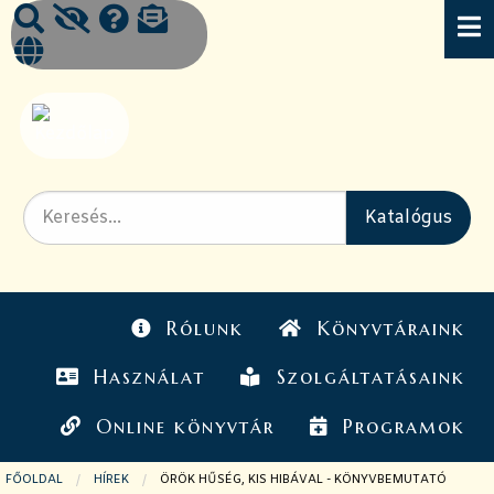
Rólunk
Könyvtáraink
Használat
Szolgáltatásaink
Online könyvtár
Programok
FŐOLDAL
HÍREK
JELENLEGI OLDAL:
ÖRÖK HŰSÉG, KIS HIBÁVAL - KÖNYVBEMUTATÓ