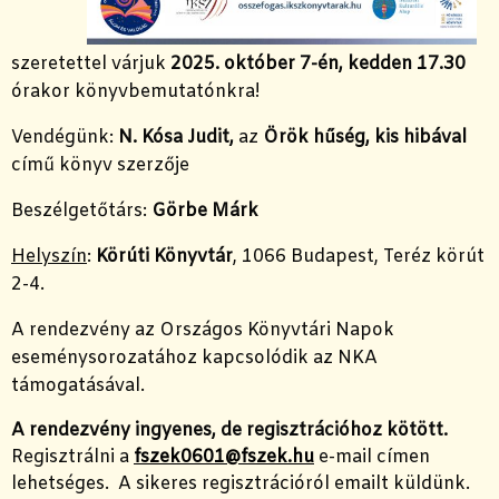
szeretettel várjuk
2025. október 7-én, kedden 17.30
órakor könyvbemutatónkra!
Vendégünk:
N. Kósa Judit,
az
Örök hűség, kis hibával
című könyv szerzője
Beszélgetőtárs:
Görbe Márk
Helyszín
:
Körúti Könyvtár
, 1066 Budapest, Teréz körút
2-4.
A rendezvény az Országos Könyvtári Napok
eseménysorozatához kapcsolódik az NKA
támogatásával.
A rendezvény ingyenes, de regisztrációhoz kötött.
Regisztrálni a
fszek0601@fszek.hu
e-mail címen
lehetséges. A sikeres regisztrációról emailt küldünk.