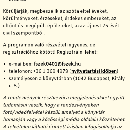
Körüljárják, megbeszélik az azóta eltel éveket,
körülményeket, érzéseket, érdekes embereket, az
eltűnt és megépült épületeket, azaz Újpest 75 évét
civil szempontból.
A programon való részvétel ingyenes, de
regisztrációhoz kötött! Regisztrálni lehet:
e-mailben:
fszek0401@fszek.hu
telefonon: +36 1 369 4979 (
nyitvatartási időben
)
személyesen a könyvtárban (1042 Budapest, Király
u. 5.)
A rendezvények résztvevői a megjelenésükkel együtt
tudomásul veszik, hogy a rendezvényeken
fotó/videófelvétel készül, amelyet a könyvtár
honlapján vagy a közösségi média oldalain közzétehet.
A felvételen látható érintett írásban kifogásolhatja az