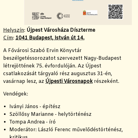
Helyszín
:
Újpest Városháza Díszterme
Cím
:
1041 Budapest, István út 14.
A Fővárosi Szabó Ervin Könyvtár
beszélgetéssorozatot szervezett Nagy-Budapest
létrejöttének 75. évfordulóján. Az Újpest
csatlakozását tárgyaló rész augusztus 31-én,
vasárnap lesz, az
Újpesti Városnapok
részeként.
Vendégek:
Iványi János - építész
Szöllősy Marianne - helytörténész
Tompa Andrea - író
Moderátor: László Ferenc művelődéstörténész,
kritikus