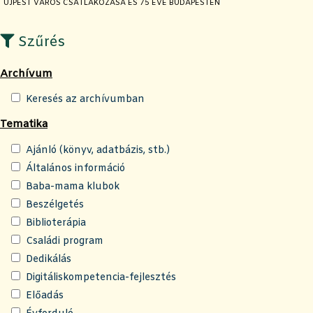
JELENLEGI OLDAL:
ÚJPEST VÁROS CSATLAKOZÁSA ÉS 75 ÉVE BUDAPESTEN
Szűrés
Archívum
Keresés az archívumban
Tematika
Ajánló (könyv, adatbázis, stb.)
Általános információ
Baba-mama klubok
Beszélgetés
Biblioterápia
Családi program
Dedikálás
Digitáliskompetencia-fejlesztés
Előadás