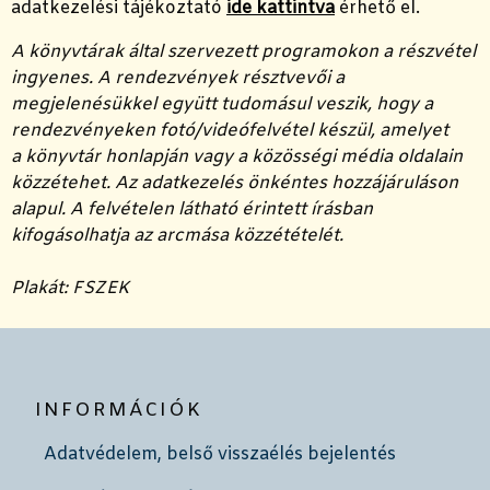
adatkezelési tájékoztató
ide kattintva
érhető el.
A könyvtárak által szervezett programokon a részvétel
ingyenes. A rendezvények résztvevői a
megjelenésükkel együtt tudomásul veszik, hogy a
rendezvényeken fotó/videófelvétel készül, amelyet
a könyvtár honlapján vagy a közösségi média oldalain
közzétehet. Az adatkezelés önkéntes hozzájáruláson
alapul. A felvételen látható érintett írásban
kifogásolhatja az arcmása közzétételét.
Plakát: FSZEK
INFORMÁCIÓK
Adatvédelem, belső visszaélés bejelentés