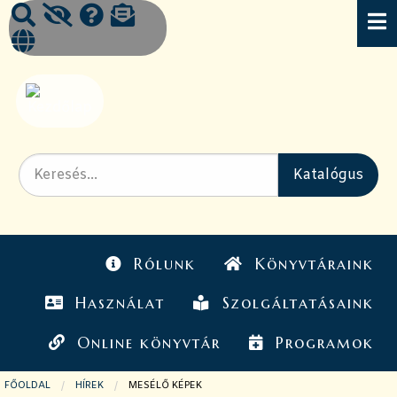
Rólunk
Könyvtáraink
Használat
Szolgáltatásaink
Online könyvtár
Programok
FŐOLDAL
HÍREK
JELENLEGI OLDAL:
MESÉLŐ KÉPEK