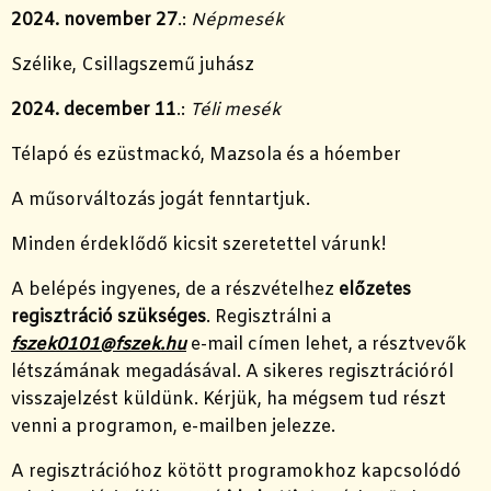
2024. november 27
.:
Népmesék
Szélike, Csillagszemű juhász
2024. december 11
.:
Téli mesék
Télapó és ezüstmackó, Mazsola és a hóember
A műsorváltozás jogát fenntartjuk.
Minden érdeklődő kicsit szeretettel várunk!
A belépés ingyenes, de a részvételhez
előzetes
regisztráció szükséges
. Regisztrálni a
fszek0101@fszek.hu
e-mail címen lehet, a résztvevők
létszámának megadásával. A sikeres regisztrációról
visszajelzést küldünk. Kérjük, ha mégsem tud részt
venni a programon, e-mailben jelezze.
A regisztrációhoz kötött programokhoz kapcsolódó