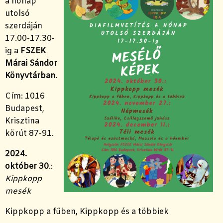
a hónap
utolsó
szerdáján
17.00-17.30-
ig a
FSZEK
Márai Sándor
Könyvtárban
.
Cím: 1016
Budapest,
Krisztina
körút 87-91.
2024.
október 30
.:
Kippkopp
mesék
Kippkopp a fűben, Kippkopp és a többiek