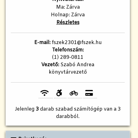
Ma: Zárva
Holnap: Zárva
Részletes
E-mail:
fszek2301@fszek.hu​
Telefonszám:
(1) 289-0811
Vezető:
Szabó Andrea
könyvtárvezető
Jelenleg
3
darab szabad számítógép van a 3
darabból.