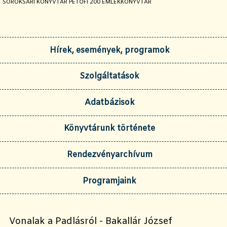
JELENLEGI OLDAL:
SOROKSÁRI KÖNYVTÁR PETŐFI 200 EMLÉKKÖNYVTÁR
Hírek, események, programok
Szolgáltatások
Adatbázisok
Könyvtárunk története
Rendezvényarchívum
Programjaink
Vonalak a Padlásról - Bakallár József