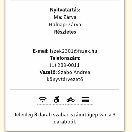
Nyitvatartás:
Ma: Zárva
Holnap: Zárva
Részletes
E-mail:
fszek2301@fszek.hu​
Telefonszám:
(1) 289-0811
Vezető:
Szabó Andrea
könyvtárvezető
Jelenleg
3
darab szabad számítógép van a 3
darabból.