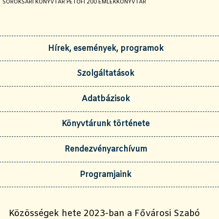
JELENLEGI OLDAL:
SOROKSÁRI KÖNYVTÁR PETŐFI 200 EMLÉKKÖNYVTÁR
Hírek, események, programok
Szolgáltatások
Adatbázisok
Könyvtárunk története
Rendezvényarchívum
Programjaink
Közösségek hete 2023-ban a Fővárosi Szabó