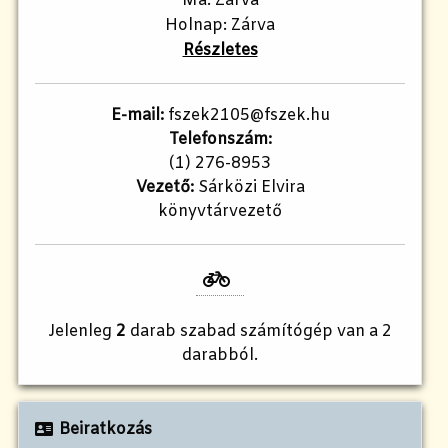
Ma: Zárva
Holnap: Zárva
Részletes
E-mail:
fszek2105@fszek.hu​
Telefonszám:
(1) 276-8953
Vezető:
Sárközi Elvira
könyvtárvezető
Jelenleg
2
darab szabad számítógép van a 2
darabból.
Beiratkozás