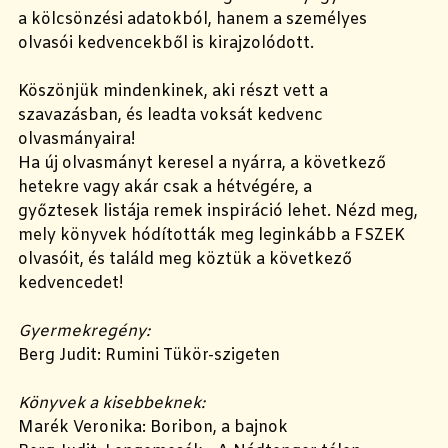
a kölcsönzési adatokból, hanem a személyes
olvasói kedvencekből is kirajzolódott.
Köszönjük mindenkinek, aki részt vett a
szavazásban, és leadta voksát kedvenc
olvasmányaira!
Ha új olvasmányt keresel a nyárra, a következő
hetekre vagy akár csak a hétvégére, a
győztesek listája remek inspiráció lehet. Nézd meg,
mely könyvek hódították meg leginkább a FSZEK
olvasóit, és találd meg köztük a következő
kedvencedet!
Gyermekregény:
Berg Judit: Rumini Tükör-szigeten
Könyvek a kisebbeknek:
Marék Veronika: Boribon, a bajnok