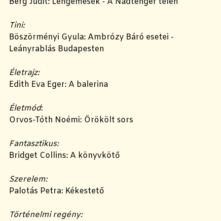
Berg Judit: Lengemesék - A Nádtenger télen
Tini:
Böszörményi Gyula: Ambrózy Báró esetei -
Leányrablás Budapesten
Életrajz:
Edith Eva Eger: A balerina
Életmód
:
Orvos-Tóth Noémi: Örökölt sors
Fantasztikus:
Bridget Collins: A könyvkötő
Szerelem:
Palotás Petra: Kékestető
Történelmi regény: