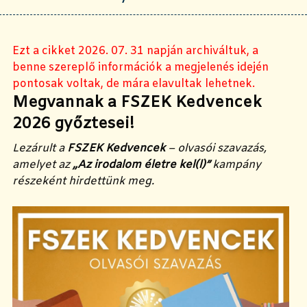
Ezt a cikket 2026. 07. 31 napján archiváltuk, a
benne szereplő információk a megjelenés idején
pontosak voltak, de mára elavultak lehetnek.
Megvannak a FSZEK Kedvencek
2026 győztesei!
Lezárult a
FSZEK Kedvencek
– olvasói szavazás,
amelyet az
„Az irodalom életre kel(l)”
kampány
részeként hirdettünk meg.