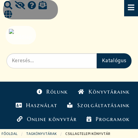
Rólunk
Könyvtáraink
Használat
Szolgáltatásaink
Online könyvtár
Programok
FŐOLDAL
TAGKÖNYVTÁRAK
JELENLEGI OLDAL:
CSILLAGTELEPI KÖNYVTÁR