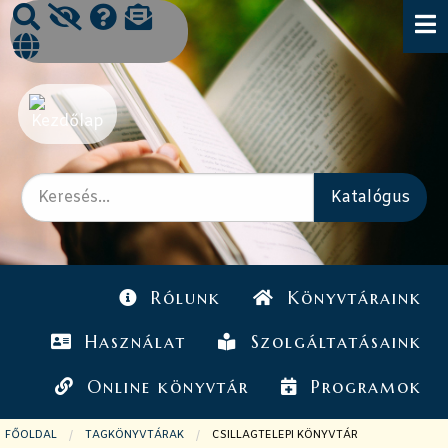
Rólunk
Könyvtáraink
Használat
Szolgáltatásaink
Online könyvtár
Programok
FŐOLDAL
TAGKÖNYVTÁRAK
JELENLEGI OLDAL:
CSILLAGTELEPI KÖNYVTÁR