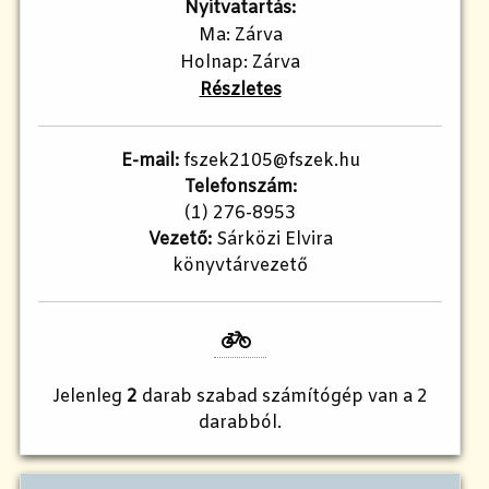
Nyitvatartás:
Ma: Zárva
Holnap: Zárva
Részletes
E-mail:
fszek2105@fszek.hu​
Telefonszám:
(1) 276-8953
Vezető:
Sárközi Elvira
könyvtárvezető
Jelenleg
2
darab szabad számítógép van a 2
darabból.