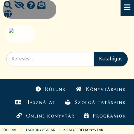
Rólunk
Könyvtáraink
Használat
Szolgáltatásaink
Online könyvtár
Programok
FŐOLDAL
TAGKÖNYVTÁRAK
JELENLEGI OLDAL:
KIRÁLYERDEI KÖNYVTÁR