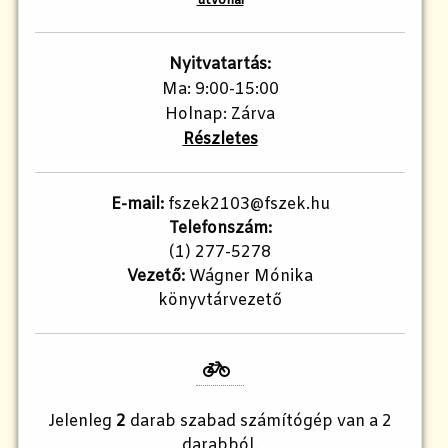
útvonal
Nyitvatartás:
Ma: 9:00-15:00
Holnap: Zárva
Részletes
E-mail:
fszek2103@fszek.hu​
Telefonszám:
(1) 277-5278
Vezető:
Wágner Mónika
könyvtárvezető
Jelenleg
2
darab szabad számítógép van a 2
darabból.