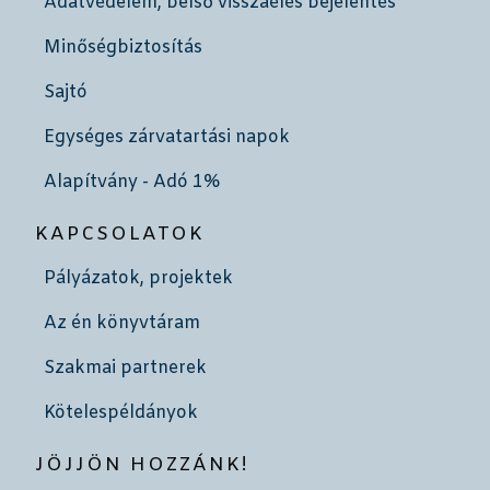
Adatvédelem, belső visszaélés bejelentés
Minőségbiztosítás
Sajtó
Egységes zárvatartási napok
Alapítvány - Adó 1%
KAPCSOLATOK
Pályázatok, projektek
Az én könyvtáram
Szakmai partnerek
Kötelespéldányok
JÖJJÖN HOZZÁNK!